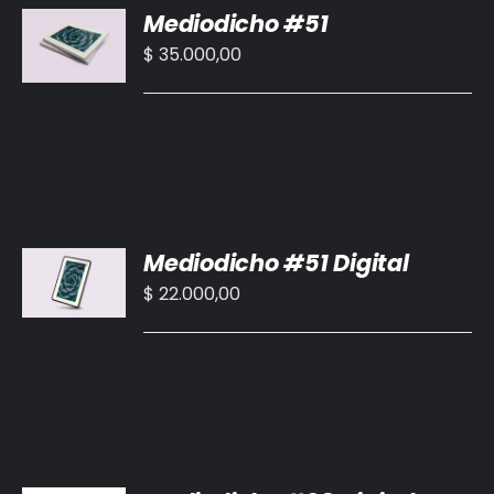
BIBLIOTECA
Mediodicho #51
AL
CARRITO
$
35.000,00
RED EOL
/
DETALLES
MEDIODICHO
ACTUALIDAD
AÑADIR
Mediodicho #51 Digital
CONTACTO
AL
CARRITO
$
22.000,00
/
DETALLES
AÑADIR