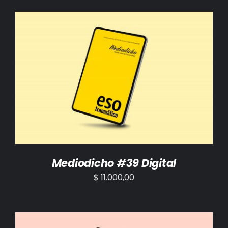
AÑADIR AL CARRITO
/
DETALLES
Mediodicho #39 Digital
$
11.000,00