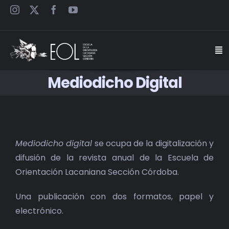
Saltar
al
contenido
Togg
Navi
Mediodicho Digital
INICIO
ESCUELA
Mediodicho digital
se ocupa de la digitalización y
SEMINARIOS
difusión de la revista anual de la Escuela de
Orientación Lacaniana Sección Córdoba.
JORNADAS
Una publicación con dos formatos, papel y
CARTELES
electrónico.