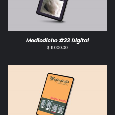
Mediodicho #33 Digital
$
11.000,00
AÑADIR AL CARRITO
/
DETALLES