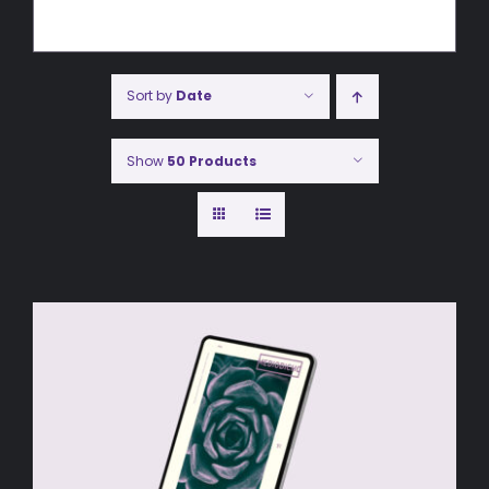
Sort by
Date
Show
50 Products
AÑADIR AL CARRITO
/
DETALLES