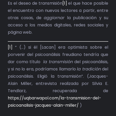
BIBLIOTECA
Es el deseo de transmisión
[1]
el que hace posible
el encuentro con nuevos lectores a partir, entre
RED EOL
otras cosas, de
aggiornar
la publicación y su
acceso a los medios digitales, redes sociales y
MEDIODICHO
página web.
ACTUALIDAD
[1]
“ (…) si él [Lacan] era optimista sobre el
porvenir del psicoanálisis freudiano tendría que
CONTACTO
dar como título
la transmisión
del psicoanálisis,
y si no lo era, podríamos llamarlo
la tradición
del
psicoanálisis. Eligió la transmisión”. (Jacques-
Alain Miller, entrevista realizada por Silvia E.
Tendlarz, recuperada de
https://uqbarwapol.com/la-transmision-del-
psicoanalisis-jacques-alain-miller/
)