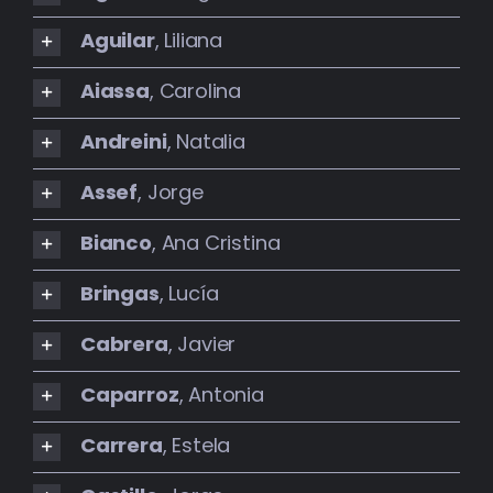
BIBLIOTECA
Aguilar
, Liliana
RED EOL
Aiassa
, Carolina
MEDIODICHO
Andreini
, Natalia
Assef
, Jorge
ACTUALIDAD
Bianco
, Ana Cristina
CONTACTO
Bringas
, Lucía
Cabrera
, Javier
Caparroz
, Antonia
Carrera
, Estela