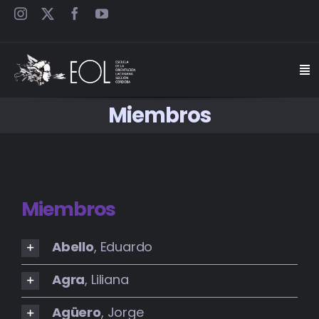
Saltar
al
contenido
Togg
Navi
Miembros
INICIO
ESCUELA
SEMINARIOS
Miembros
JORNADAS
Abello
, Eduardo
Agra
, Liliana
CARTELES
Agüero
, Jorge