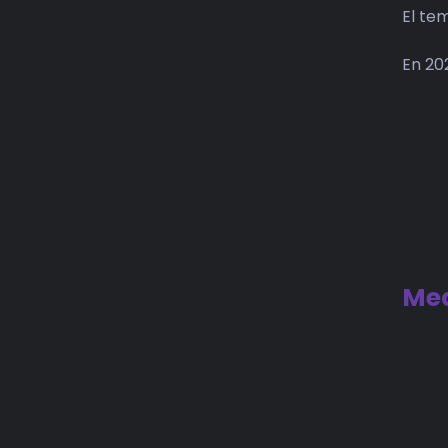
El te
En 2
Med