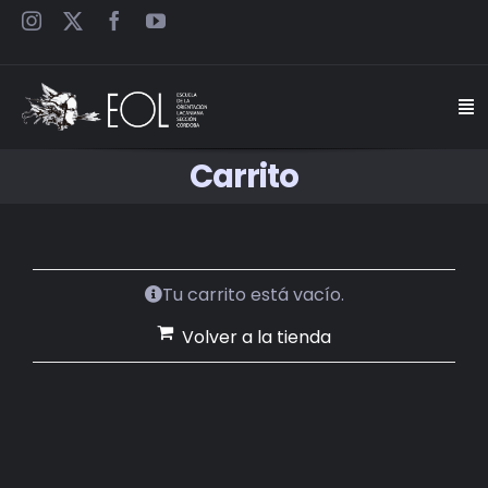
Saltar
al
contenido
Togg
Navi
Carrito
INICIO
ESCUELA
Tu carrito está vacío.
SEMINARIOS
Volver a la tienda
JORNADAS
CARTELES