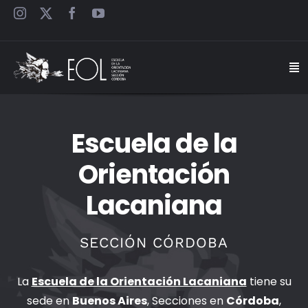
Saltar
al
contenido
Togg
Navi
INICIO
Escuela de la
ESCUELA
Orientación
Lacaniana
SEMINARIOS
JORNADAS
SECCIÓN CÓRDOBA
CARTELES
La
Escuela de la Orientación Lacaniana
tiene su
sede en
Buenos Aires
, Secciones en
Córdoba
,