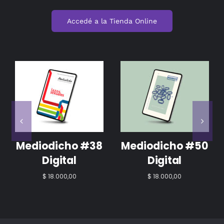
Accedé a la Tienda Online
AÑADIR AL
AÑADIR AL
CARRITO
/
CARRITO
/
DETALLES
DETALLES
Mediodicho #39
Mediodicho #50
Bis Digital
$
30.000,00
$
11.000,00