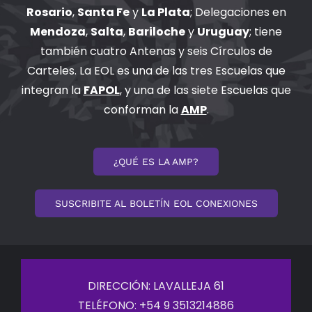
BIBLIOTECA
Rosario
,
Santa Fe
y
La Plata
; Delegaciones en
Mendoza
,
Salta
,
Bariloche
y
Uruguay
; tiene
RED EOL
también cuatro Antenas y seis Círculos de
Carteles. La EOL es una de las tres Escuelas que
MEDIODICHO
integran la
FAPOL
, y una de las siete Escuelas que
conforman la
AMP
.
ACTUALIDAD
¿QUÉ ES LA AMP?
CONTACTO
SUSCRIBITE AL BOLETÍN EOL CONEXIONES
DIRECCIÓN: LAVALLEJA 61
TELÉFONO: +54 9 3513214886