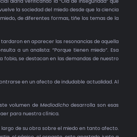
al diaria verificando la “Ola de inseguridad” que
e vuelve la sociedad del miedo desde que la ciencia
l miedo, de diferentes formas, tiñe los temas de la
tardaron en aparecer las resonancias de aquella
sulta a un analista: “Porque tienen miedo”. Esa
la fobia, se destacan en las demandas de nuestro
contrarse en un afecto de indudable actualidad. Al
 este volumen de
Mediodicho
desarrolla son esas
aer para nuestra clínica.
 largo de su obra sobre el miedo en tanto afecto.
stia, el pánico, el espanto, este apartado, junto a