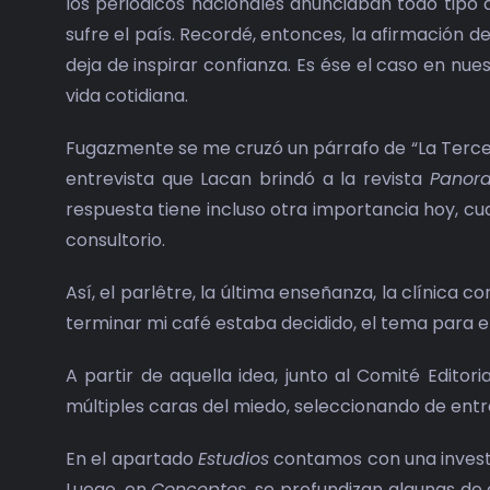
los periódicos nacionales anunciaban todo tipo d
sufre el país. Recordé, entonces, la afirmación de 
deja de inspirar confianza. Es ése el caso en nues
vida cotidiana.
Fugazmente se me cruzó un párrafo de “La Terce
entrevista que Lacan brindó a la revista
Pano
respuesta tiene incluso otra importancia hoy, c
consultorio.
Así, el parlêtre, la última enseñanza, la clínica
terminar mi café estaba decidido, el tema para
A partir de aquella idea, junto al Comité Edit
múltiples caras del miedo, seleccionando de entr
En el apartado
Estudios
contamos con una investig
Luego, en
Conceptos
, se profundizan algunas de e