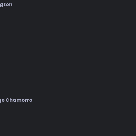
ngton
ge Chamorro