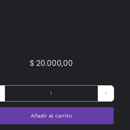
$
20.000,00
Mediodicho
#42
cantidad
Añadir al carrito