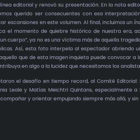
 línea editorial y renovó su presentación. En la nota edi
Hemos querido ser consecuentes con esa interpretació
ar escansiones en este volumen. Al final, incluimos un
Ín
ca el momento de quiebre histórico de nuestra era, ade
un cuerpo”, ya no es una víctima más de aquella tragedia
ólicas. Así, esta foto interpela al espectador abriendo
 aquello que de esta imagen inquieta puede convocar a la
tribuya en algo a la lucidez que necesitamos los analista
ron el desafío en tiempo record, al Comité Editorial: Ed
ia Leale y Matías Meichtri Quintans, especialmente a la
acompañar y orientar empujando siempre más allá, y sin pr