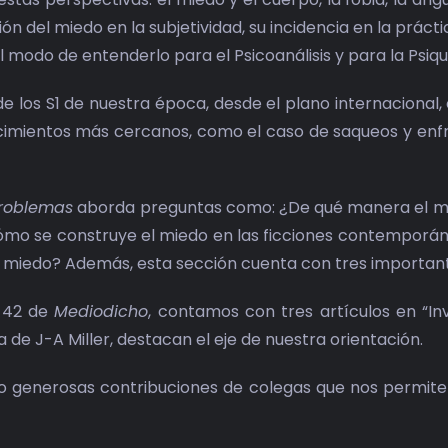
n del miedo en la subjetividad, su incidencia en la práctic
 modo de entenderlo para el Psicoanálisis y para la Psiqui
 los S1 de nuestra época, desde el plano internacional,
tecimientos más cercanos, como el caso de saqueos y en
Problemas
aborda preguntas como: ¿De qué manera el mied
¿cómo se construye el miedo en las ficciones contemporán
l miedo? Además, esta sección cuenta con tres importante
o 42 de
Mediodicho
, contamos con tres artículos en “Inv
 de J-A Miller, destacan el eje de nuestra orientación.
tro generosas contribuciones de colegas que nos permit