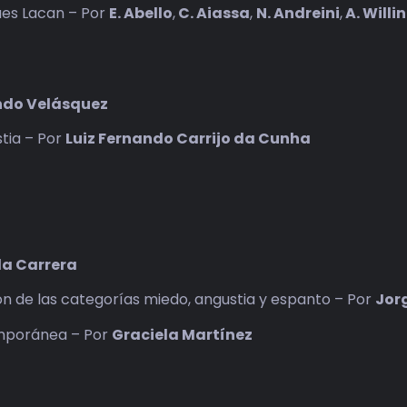
ues Lacan – Por
E. Abello
,
C. Aiassa
,
N. Andreini
,
A. Willi
ndo Velásquez
stia – Por
Luiz Fernando Carrijo da Cunha
la Carrera
ión de las categorías miedo, angustia y espanto – Por
Jor
temporánea – Por
Graciela Martínez