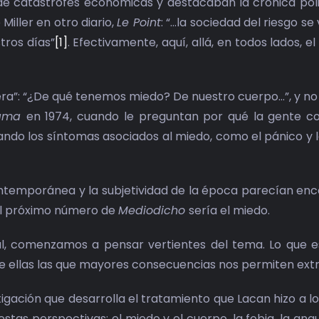
e catástrofes económicas y destacaban la crónica polici
Miller en otro diario,
Le Point
: “…la sociedad del riesgo s
tros días”
[1]
. Efectivamente, aquí, allá, en todos lados, e
ra”: “¿De qué tenemos miedo? De nuestro cuerpo…”, y no 
rama
en 1974, cuando le preguntan por qué la gente con
uando los síntomas asociados al miedo, como el pánico y 
 contemporánea y la subjetividad de la época parecían en
 el próximo número de
Mediodicho
sería el miedo.
orial, comenzamos a pensar vertientes del tema. Lo que
e ellas las que mayores consecuencias nos permiten extr
ación que desarrolla el tratamiento que Lacan hizo a lo
stas perspectivas: el miedo y el cuerpo, la fobia, la angu