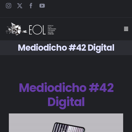
Saltar
al
contenido
Togg
Navi
Mediodicho #42 Digital
INICIO
ESCUELA
Mediodicho #42
SEMINARIOS
Digital
JORNADAS
CARTELES