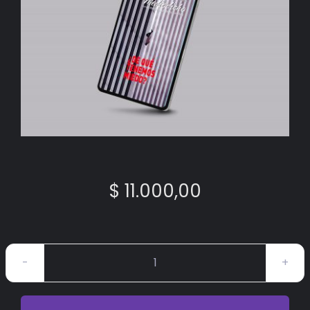
BIBLIOTECA
RED EOL
MEDIODICHO
ACTUALIDAD
CONTACTO
$
11.000,00
Mediodicho
#42
Digital