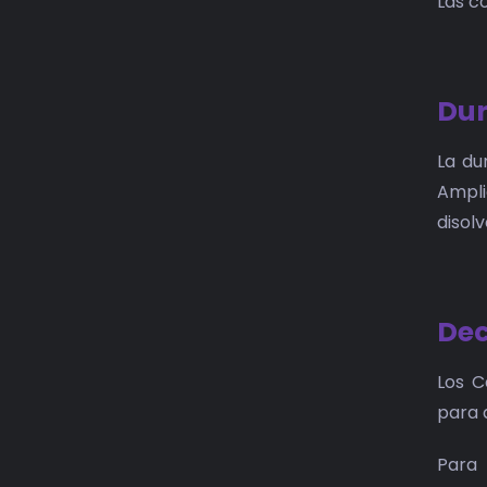
Las c
Dur
La du
Ampli
disol
Dec
Los C
para 
Para