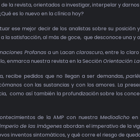
 la revista, orientados a investigar, interpelar y darno
Qué es lo nuevo en la clínica hoy?
tuar ese mejor decir de los analistas sobre su posición 
a la satisfacción, al más de goce, que desconoce una y o
inaciones Profanas
a un Lacan
claroscuro
, entre lo clar
tilo, enmarca nuestra revista en la Sección
Orientación L
ca, recibe pedidos que no llegan a ser demandas,
parlê
icómanos con las sustancias y con los amores. La prese
ncia, como así también la profundización sobre los concep
ontecimientos de la AMP con nuestra
Mediodicho
en 
 imperio de las imágenes
abordan el imperativo de la vigil
vos inventos sintomáticos, y qué corre el riesgo de que