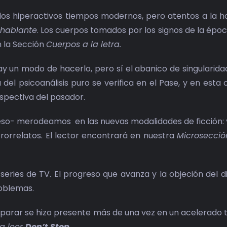
los hiperactivos tiempos modernos, pero atentos a la ho
 hablante
. Los cuerpos tomados por los signos de la época
n la Sección
Cuerpos a la letra.
ay un modo de hacerlo, pero sí el abanico de singularid
 del psicoanálisis puro se verifica en el Pase, y en esta 
rspectiva del pasador.
eso- merodeamos en las nuevas modalidades de ficción: 
crorrelatos. El lector encontrará en nuestra
Microsecció
as series de TV. El progreso que avanza y la objeción del
roblemas.
o parar se hizo presente más de una vez en un acelerado 
a leer
Don’t Stop.