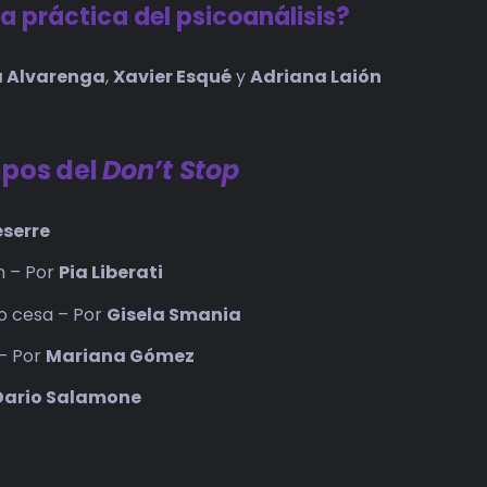
 práctica del psicoanálisis?
a Alvarenga
,
Xavier Esqué
y
Adriana Laión
mpos del
Don’t Stop
eserre
n – Por
Pia Liberati
no cesa – Por
Gisela Smania
 – Por
Mariana Gómez
 Dario Salamone