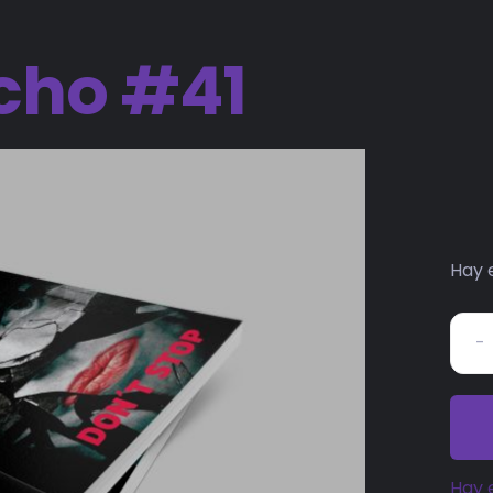
cho #41
Hay 
Hay 