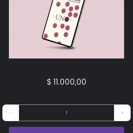
BIBLIOTECA
RED EOL
MEDIODICHO
ACTUALIDAD
CONTACTO
$
11.000,00
Mediodicho
#47
Digital