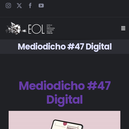
Saltar
al
contenido
Togg
Navi
Mediodicho #47 Digital
INICIO
ESCUELA
Mediodicho #47
SEMINARIOS
Digital
JORNADAS
CARTELES