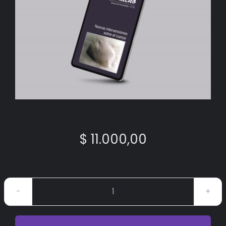
BIBLIOTECA
RED EOL
MEDIODICHO
ACTUALIDAD
CONTACTO
$
11.000,00
Mediodicho
#33
Digital