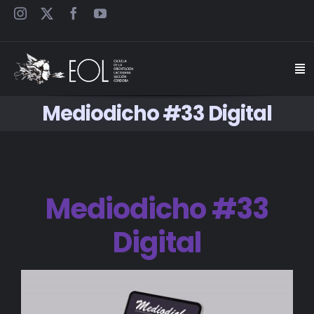
Saltar
al
contenido
Togg
Navi
Mediodicho #33 Digital
INICIO
ESCUELA
Mediodicho #33
SEMINARIOS
Digital
JORNADAS
CARTELES