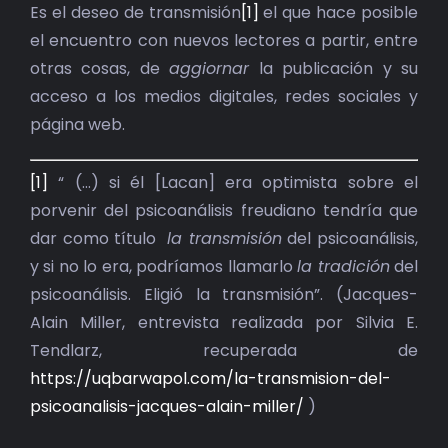
BIBLIOTECA
Es el deseo de transmisión
[1]
el que hace posible
el encuentro con nuevos lectores a partir, entre
RED EOL
otras cosas, de
aggiornar
la publicación y su
acceso a los medios digitales, redes sociales y
MEDIODICHO
página web.
ACTUALIDAD
[1]
“ (…) si él [Lacan] era optimista sobre el
porvenir del psicoanálisis freudiano tendría que
CONTACTO
dar como título
la transmisión
del psicoanálisis,
y si no lo era, podríamos llamarlo
la tradición
del
psicoanálisis. Eligió la transmisión”. (Jacques-
Alain Miller, entrevista realizada por Silvia E.
Tendlarz, recuperada de
https://uqbarwapol.com/la-transmision-del-
psicoanalisis-jacques-alain-miller/
)