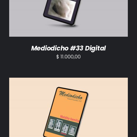
Mediodicho #33 Digital
$
11.000,00
AÑADIR AL CARRITO
/
DETALLES