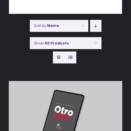
Sort by
Name
Show
50 Products
AÑADIR AL CARRITO
/
DETALLES