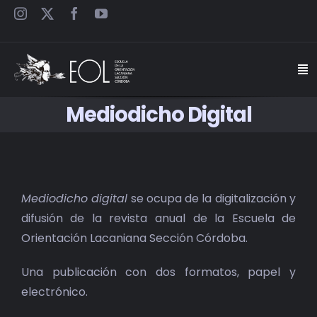
Saltar
al
contenido
Togg
Navi
Mediodicho Digital
INICIO
ESCUELA
Mediodicho digital
se ocupa de la digitalización y
SEMINARIOS
difusión de la revista anual de la Escuela de
Orientación Lacaniana Sección Córdoba.
JORNADAS
Una publicación con dos formatos, papel y
CARTELES
electrónico.