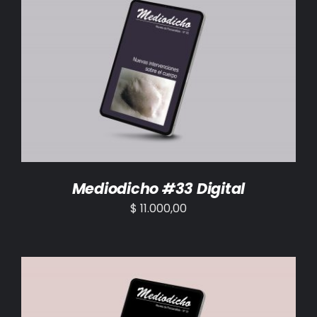
AÑADIR AL CARRITO
/
DETALLES
Mediodicho #33 Digital
$
11.000,00