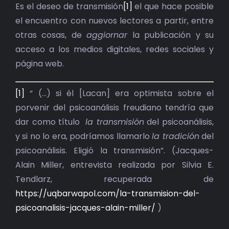
BIBLIOTECA
Es el deseo de transmisión
[1]
el que hace posible
el encuentro con nuevos lectores a partir, entre
RED EOL
otras cosas, de
aggiornar
la publicación y su
acceso a los medios digitales, redes sociales y
MEDIODICHO
página web.
ACTUALIDAD
[1]
“ (…) si él [Lacan] era optimista sobre el
porvenir del psicoanálisis freudiano tendría que
CONTACTO
dar como título
la transmisión
del psicoanálisis,
y si no lo era, podríamos llamarlo
la tradición
del
psicoanálisis. Eligió la transmisión”. (Jacques-
Alain Miller, entrevista realizada por Silvia E.
Tendlarz, recuperada de
https://uqbarwapol.com/la-transmision-del-
psicoanalisis-jacques-alain-miller/
)