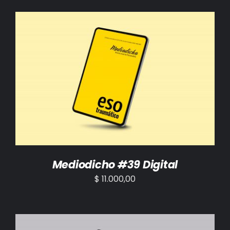
AÑADIR AL CARRITO
/
DETALLES
Mediodicho #39 Digital
$
11.000,00