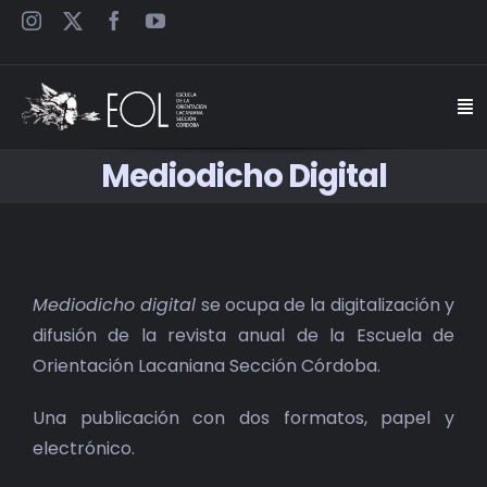
Saltar
al
contenido
Togg
Navi
Mediodicho Digital
INICIO
ESCUELA
Mediodicho digital
se ocupa de la digitalización y
SEMINARIOS
difusión de la revista anual de la Escuela de
Orientación Lacaniana Sección Córdoba.
JORNADAS
Una publicación con dos formatos, papel y
CARTELES
electrónico.