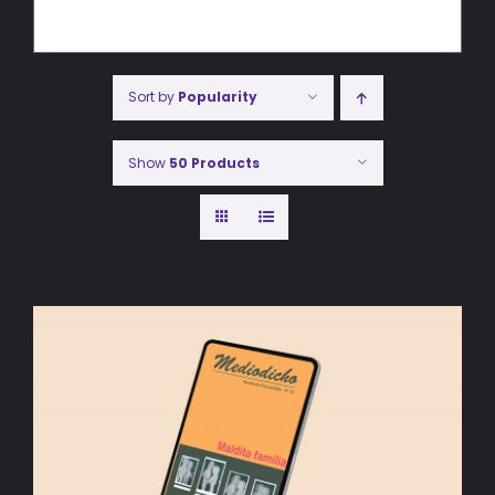
Sort by
Popularity
Show
50 Products
AÑADIR AL CARRITO
/
DETALLES