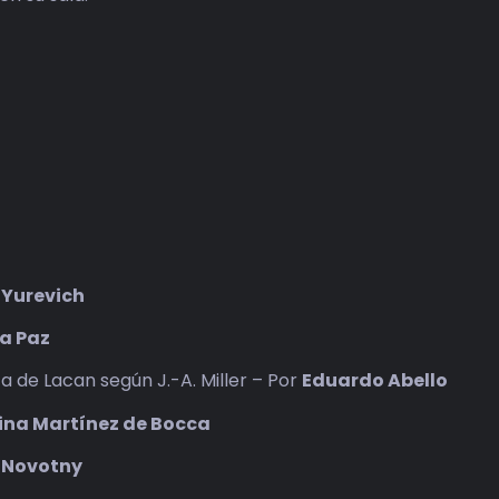
 Yurevich
a Paz
a de Lacan según J.-A. Miller – Por
Eduardo Abello
tina Martínez de Bocca
. Novotny