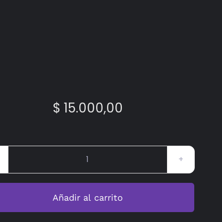
$
15.000,00
Mediodicho
#20
cantidad
Añadir al carrito