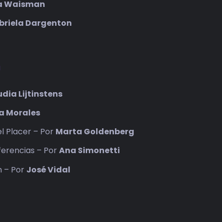
a Waisman
briela Dargenton
n
dia Lijtinstens
a Morales
el Placer – Por
Marta Goldenberg
ferencias – Por
Ana Simonetti
n – Por
José Vidal