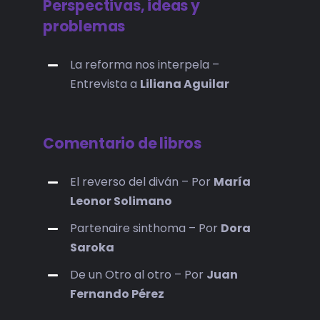
Perspectivas, ideas y
problemas
La reforma nos interpela –
Entrevista a
Liliana Aguilar
Comentario de libros
El reverso del diván – Por
María
Leonor Solimano
Partenaire sinthoma – Por
Dora
Saroka
De un Otro al otro – Por
Juan
Fernando Pérez