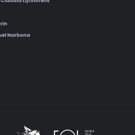
r
Claudia Lijtinstens
rin
uel Narbona