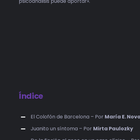
psicoanálisis puede aportar».
Índice
El Colofón de Barcelona – Por
María E. Nov
Juanito un síntoma – Por
Mirta Paulozky