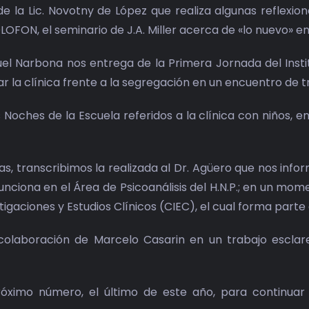
e la Lic. Novotny de López que realiza algunas reflexio
FON, el seminario de J.A. Miller acerca de «lo nuevo» en
quel Narbona nos entrega de la Primera Jornada del Insti
 la clínica frente a la segregación en un encuentro de tra
Noches de la Escuela referidos a la clínica con niños, en
as, transcribimos la realizada al Dr. Agüero que nos inf
nciona en el Área de Psicoanálisis del H.N.P.; en un mo
igaciones y Estudios Clínicos (CIEC), el cual forma parte
olaboración de Marcelo Casarin en un trabajo esclare
ximo número, el último de este año, para continuar 