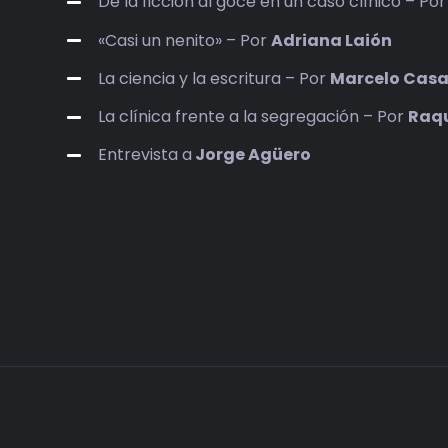
De la ficción al goce en un caso clínico – Po
«Casi un nenito» – Por
Adriana Laión
La ciencia y la escritura – Por
Marcelo Casa
La clínica frente a la segregación – Por
Raq
Entrevista a
Jorge Agüero