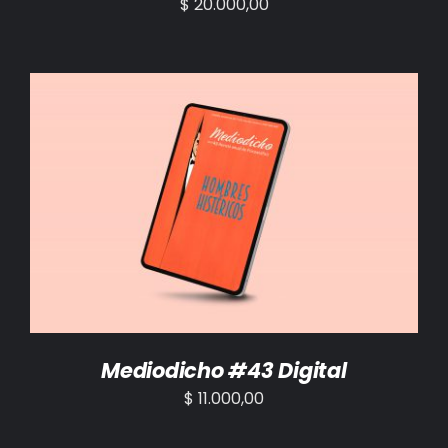
$
20.000,00
AÑADIR AL CARRITO
/
DETALLES
Mediodicho #43 Digital
$
11.000,00