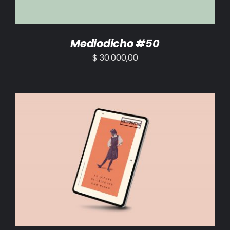
Mediodicho #50
$
30.000,00
AÑADIR AL CARRITO
/
DETALLES