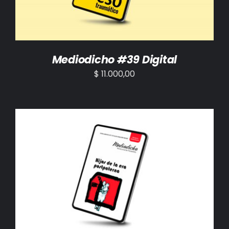
Mediodicho #39 Digital
$
11.000,00
AÑADIR AL CARRITO
/
DETALLES