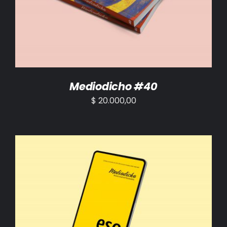
Mediodicho #40
$
20.000,00
AÑADIR AL CARRITO
/
DETALLES