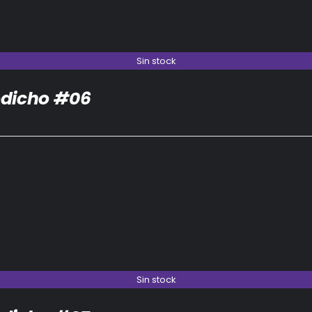
Sin stock
dicho #06
Sin stock