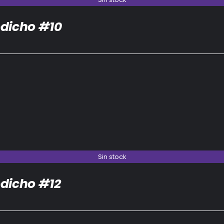
dicho #10
Sin stock
dicho #12