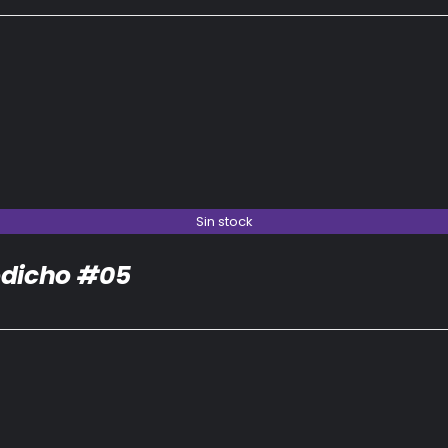
Sin stock
dicho #05