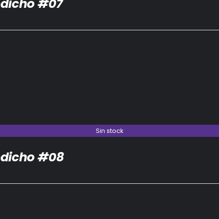
dicho #07
Sin stock
dicho #08