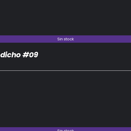
Sin stock
dicho #09
Sin stock