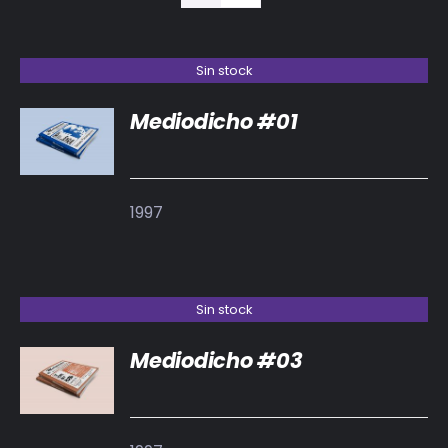
BIBLIOTECA
RED EOL
Sin stock
Mediodicho #01
MEDIODICHO
DETALLES
ACTUALIDAD
1997
CONTACTO
Sin stock
Mediodicho #03
DETALLES