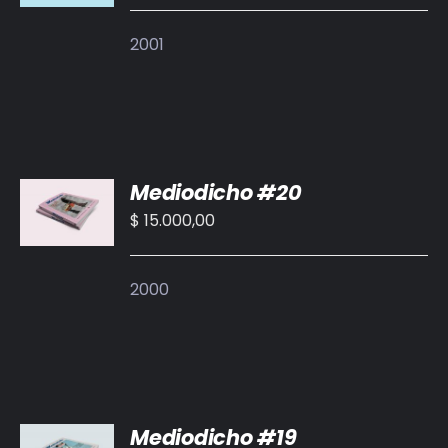
2001
AÑADIR
Mediodicho #20
AL
CARRITO
$
15.000,00
/
DETALLES
2000
AÑADIR
Mediodicho #19
AL