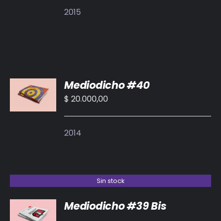
DETALLES
2015
AÑADIR
Mediodicho #40
AL
CARRITO
$
20.000,00
/
DETALLES
2014
Sin stock
Mediodicho #39 Bis
DETALLES