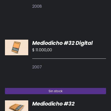
2008
AÑADIR
Mediodicho #32 Digital
AL
CARRITO
$
11.000,00
/
DETALLES
2007
Sin stock
Mediodicho #32
DETALLES