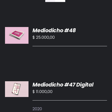
BIBLIOTECA
RED EOL
AÑADIR
Mediodicho #48
MEDIODICHO
AL
CARRITO
$
25.000,00
/
ACTUALIDAD
DETALLES
CONTACTO
AÑADIR
Mediodicho #47 Digital
AL
CARRITO
$
11.000,00
/
DETALLES
2020