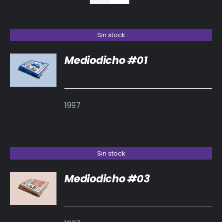
BIBLIOTECA
RED EOL
Sin stock
Mediodicho #01
MEDIODICHO
DETALLES
ACTUALIDAD
1997
CONTACTO
Sin stock
Mediodicho #03
DETALLES