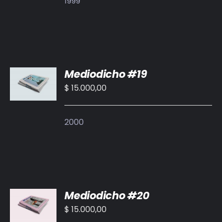
1999
AÑADIR
Mediodicho #19
AL
CARRITO
$
15.000,00
/
DETALLES
2000
AÑADIR
Mediodicho #20
AL
CARRITO
$
15.000,00
/