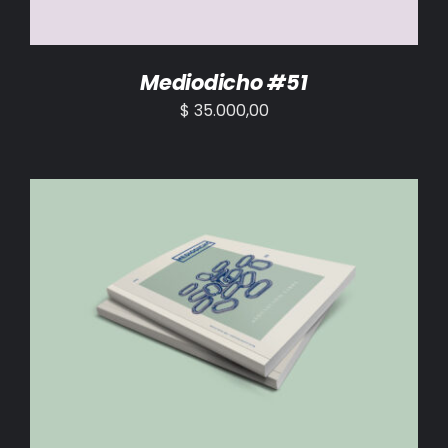
Mediodicho #51
$
35.000,00
AÑADIR AL CARRITO
/
DETALLES