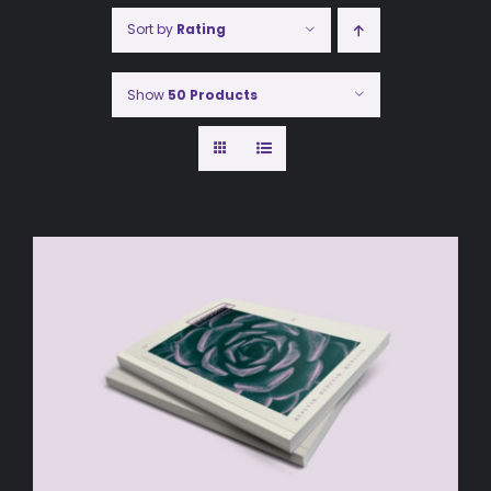
Sort by
Rating
Show
50 Products
AÑADIR AL CARRITO
/
DETALLES