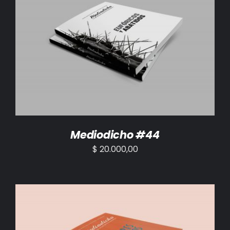
AÑADIR AL CARRITO
/
DETALLES
Mediodicho #44
$
20.000,00