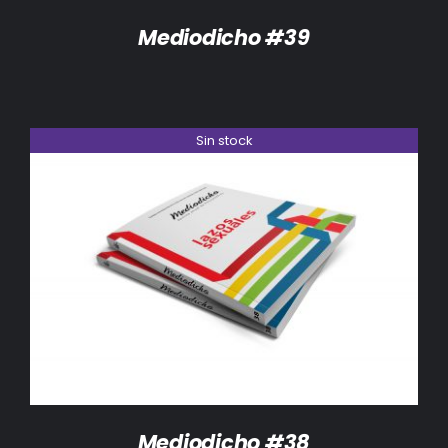
Mediodicho #39
Sin stock
DETALLES
Mediodicho #38