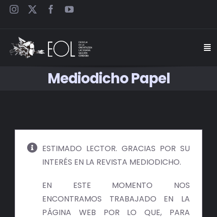
Saltar
al
contenido
Togg
Navi
Mediodicho Papel
INICIO
ESCUELA
SEMINARIOS
ESTIMADO LECTOR. GRACIAS POR SU
INTERÉS EN LA REVISTA MEDIODICHO.
JORNADAS
EN ESTE MOMENTO NOS
CARTELES
ENCONTRAMOS TRABAJADO EN LA
PÁGINA WEB POR LO QUE, PARA