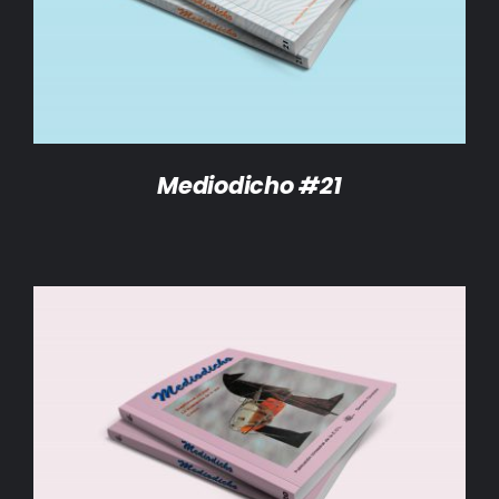
Mediodicho #21
AÑADIR AL CARRITO
/
DETALLES