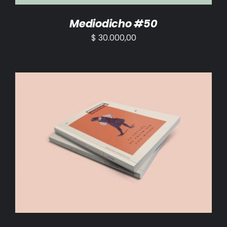
Mediodicho #50
$
30.000,00
AÑADIR AL CARRITO
/
DETALLES