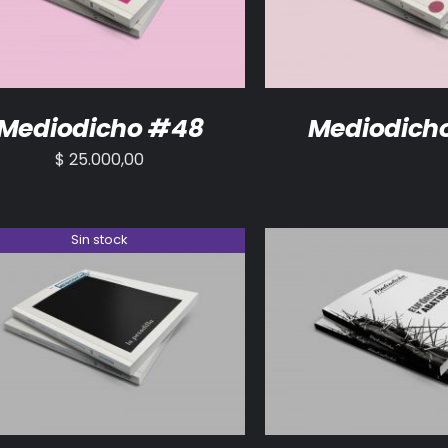
Mediodicho #48
Mediodich
$
25.000,00
Sin stock
DETALLES
AÑADIR AL CARRITO