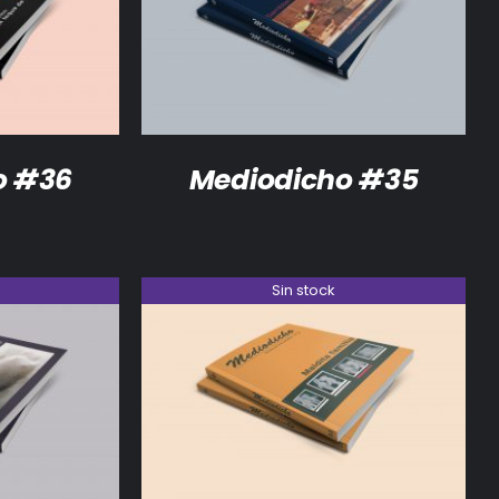
DETALLES
o #36
Mediodicho #35
Sin stock
DETALLES