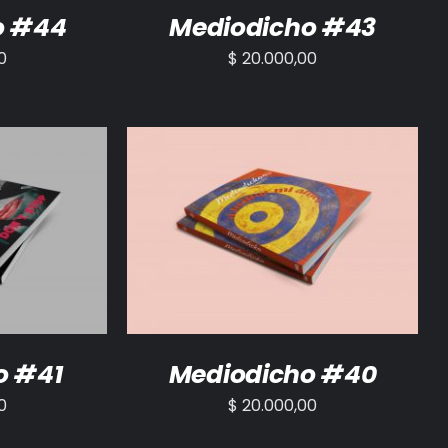
o #44
Mediodicho #43
0
$
20.000,00
/
DETALLES
AÑADIR AL CARRITO
/
DETALLES
o #41
Mediodicho #40
0
$
20.000,00