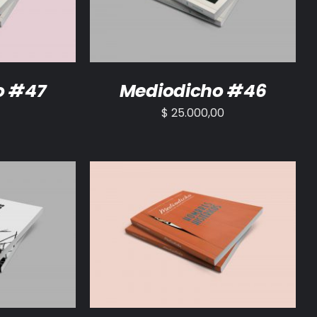
o #47
Mediodicho #46
$
25.000,00
/
DETALLES
AÑADIR AL CARRITO
/
DETALLES