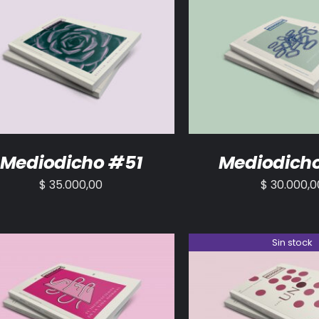
ADIR AL CARRITO
/
DETALLES
AÑADIR AL CARRITO
Mediodicho #51
Mediodich
$
35.000,00
$
30.000,0
Sin stock
ADIR AL CARRITO
/
DETALLES
DETALLES