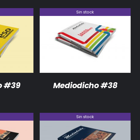
Sin stock
DETALLES
o #39
Mediodicho #38
Sin stock