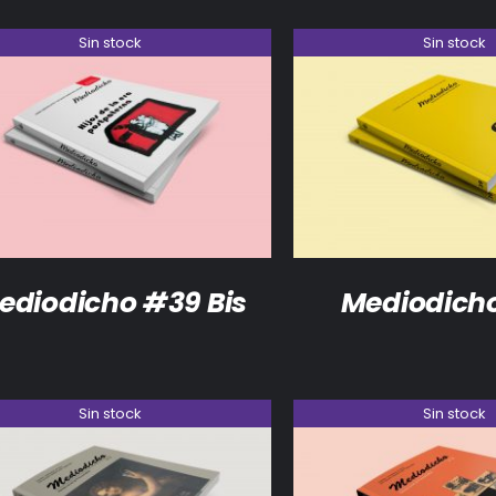
Sin stock
Sin stock
DETALLES
DETALLES
ediodicho #39 Bis
Mediodich
Sin stock
Sin stock