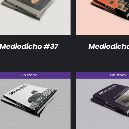
DETALLES
DETALLES
Mediodicho #37
Mediodich
Sin stock
Sin stock
DETALLES
DETALLES