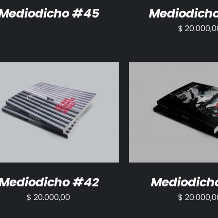
Mediodicho #45
Mediodich
$
20.000,0
ADIR AL CARRITO
/
DETALLES
AÑADIR AL CARRITO
Mediodicho #42
Mediodich
$
20.000,00
$
20.000,0