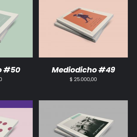
/
DETALLES
AÑADIR AL CARRITO
/
DETALLES
o #50
Mediodicho #49
0
$
25.000,00
AÑADIR AL CARRITO
/
DETALLES