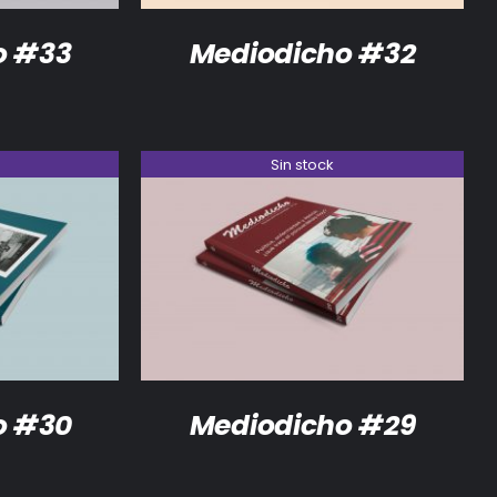
o #33
Mediodicho #32
Sin stock
DETALLES
o #30
Mediodicho #29