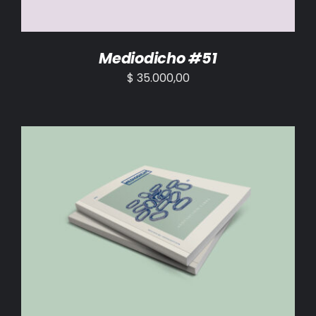
Mediodicho #51
$
35.000,00
AÑADIR AL CARRITO
/
DETALLES