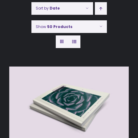
Sort by
Date
Show
50 Products
AÑADIR AL CARRITO
/
DETALLES