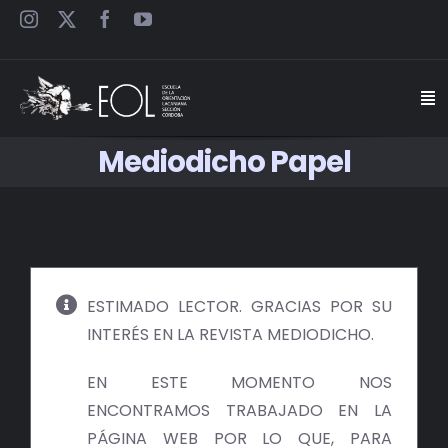
Saltar
al
contenido
Togg
Navi
Mediodicho Papel
INICIO
ESCUELA
SEMINARIOS
ESTIMADO LECTOR. GRACIAS POR SU
INTERÉS EN LA REVISTA MEDIODICHO.
JORNADAS
EN ESTE MOMENTO NOS
CARTELES
ENCONTRAMOS TRABAJADO EN LA
PÁGINA WEB POR LO QUE, PARA