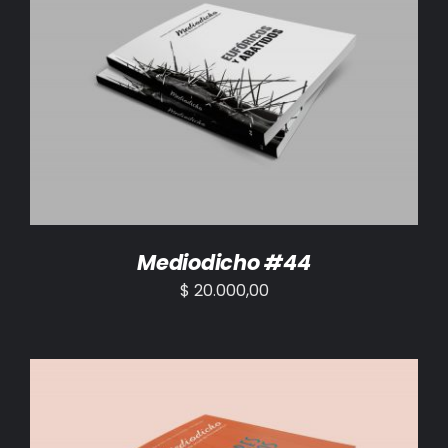
AÑADIR AL CARRITO
/
DETALLES
Mediodicho #44
$
20.000,00