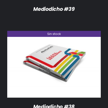
Mediodicho #39
Sin stock
DETALLES
Mediodicho #38