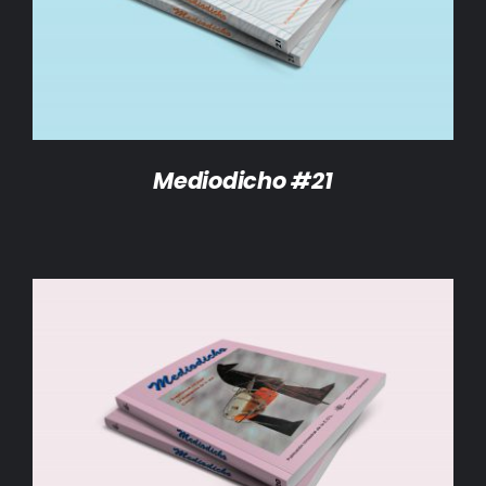
Mediodicho #21
AÑADIR AL CARRITO
/
DETALLES