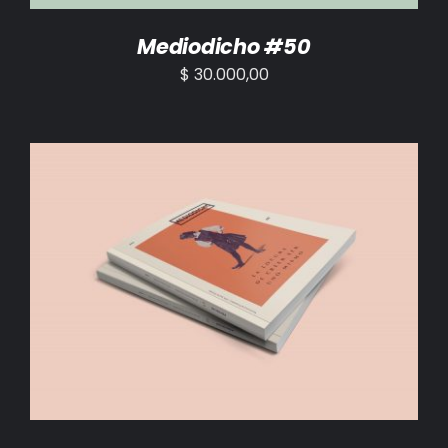
Mediodicho #50
$
30.000,00
AÑADIR AL CARRITO
/
DETALLES