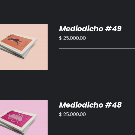
Mediodicho #49
$
25.000,00
IR AL CARRITO
/
DETALLES
Mediodicho #48
$
25.000,00
IR AL CARRITO
/
DETALLES