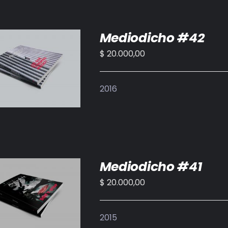
Mediodicho #42
$
20.000,00
IR AL CARRITO
/
DETALLES
2016
Mediodicho #41
$
20.000,00
IR AL CARRITO
/
DETALLES
2015