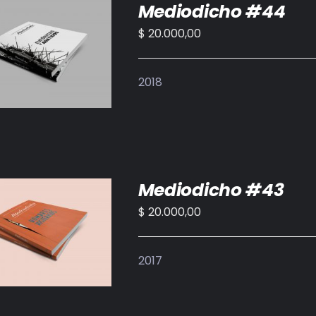
Mediodicho #44
$
20.000,00
IR AL CARRITO
/
DETALLES
2018
Mediodicho #43
$
20.000,00
IR AL CARRITO
/
DETALLES
2017