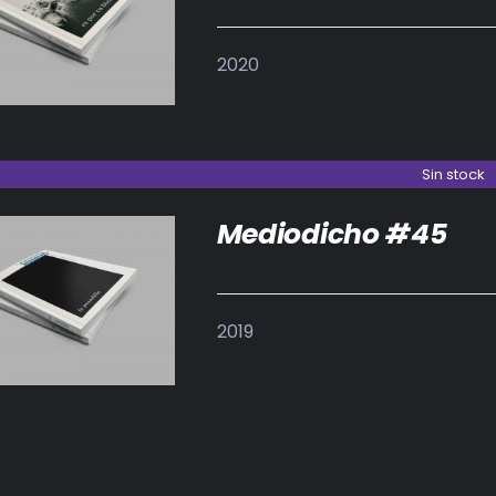
IR AL CARRITO
/
DETALLES
2020
Sin stock
Mediodicho #45
DETALLES
2019