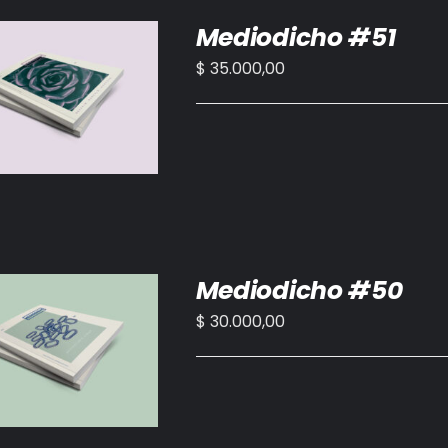
Mediodicho #51
$
35.000,00
IR AL CARRITO
/
DETALLES
Mediodicho #50
$
30.000,00
IR AL CARRITO
/
DETALLES