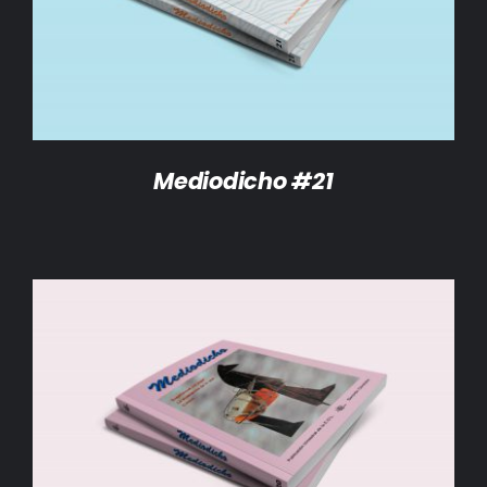
Mediodicho #21
AÑADIR AL CARRITO
/
DETALLES