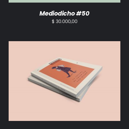
Mediodicho #50
$
30.000,00
AÑADIR AL CARRITO
/
DETALLES