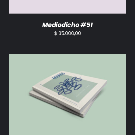
Mediodicho #51
$
35.000,00
AÑADIR AL CARRITO
/
DETALLES