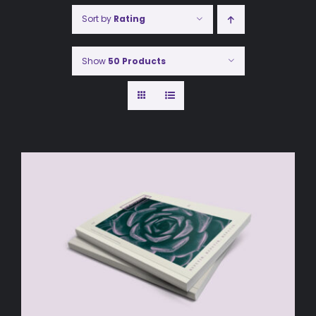
Sort by
Rating
Show
50 Products
AÑADIR AL CARRITO
/
DETALLES