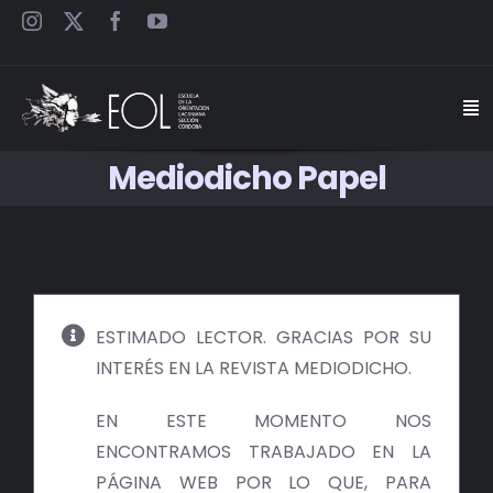
Saltar
al
contenido
Togg
Navi
Mediodicho Papel
INICIO
ESCUELA
SEMINARIOS
ESTIMADO LECTOR. GRACIAS POR SU
INTERÉS EN LA REVISTA MEDIODICHO.
JORNADAS
EN ESTE MOMENTO NOS
CARTELES
ENCONTRAMOS TRABAJADO EN LA
PÁGINA WEB POR LO QUE, PARA