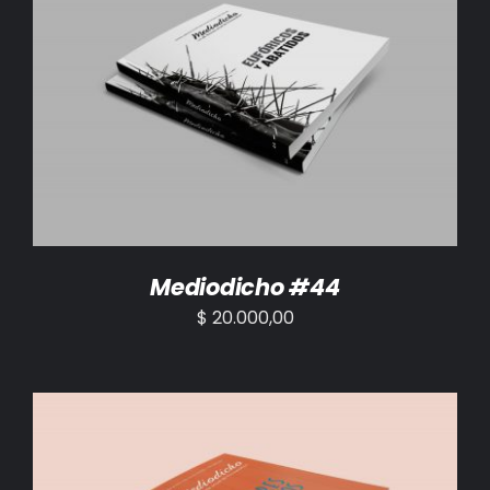
AÑADIR AL CARRITO
/
DETALLES
Mediodicho #44
$
20.000,00