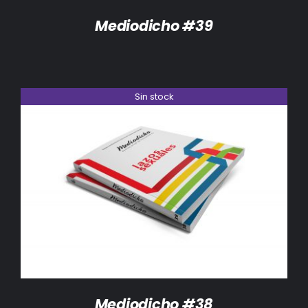
Mediodicho #39
Sin stock
DETALLES
Mediodicho #38