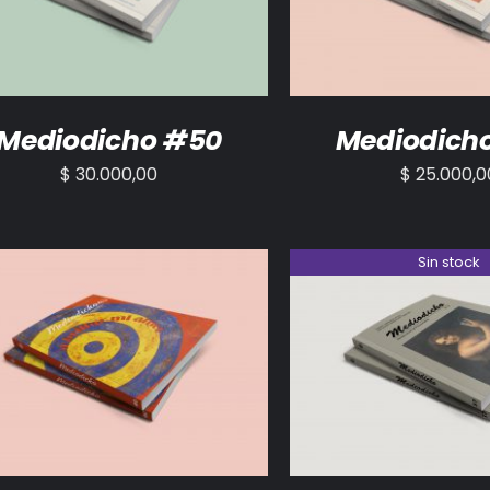
Mediodicho #50
Mediodich
$
30.000,00
$
25.000,0
Sin stock
ADIR AL CARRITO
/
DETALLES
DETALLES