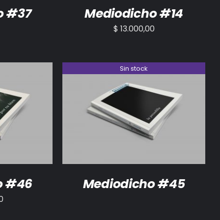
o #37
Mediodicho #14
$
13.000,00
Sin stock
/
DETALLES
DETALLES
o #46
Mediodicho #45
0