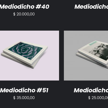
Mediodicho #40
Mediodich
$
20.000,00
ADIR AL CARRITO
/
DETALLES
AÑADIR AL CARRITO
Mediodicho #51
Mediodich
$
35.000,00
$
25.000,0