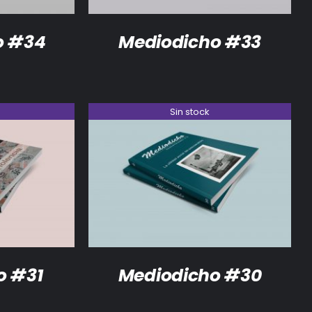
o #34
Mediodicho #33
Sin stock
DETALLES
o #31
Mediodicho #30