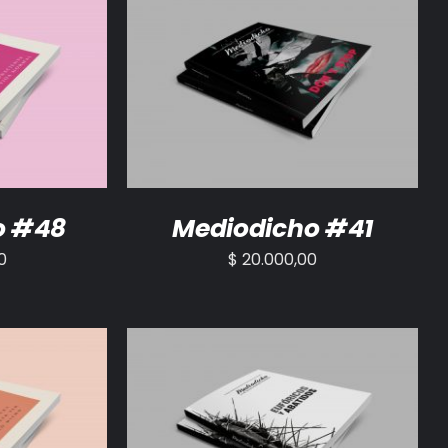
/
DETALLES
AÑADIR AL CARRITO
/
DETALLES
o #48
Mediodicho #41
0
$
20.000,00
/
DETALLES
AÑADIR AL CARRITO
/
DETALLES