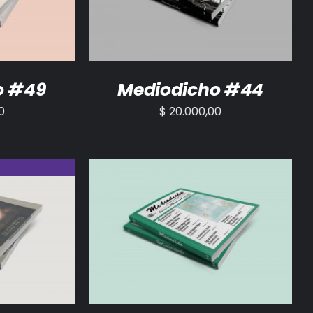
o #49
Mediodicho #44
0
$
20.000,00
AÑADIR AL CARRITO
/
DETALLES