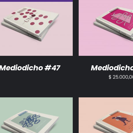
DETALLES
AÑADIR AL CARRITO
Mediodicho #47
Mediodich
$
25.000,0
ADIR AL CARRITO
/
DETALLES
AÑADIR AL CARRITO