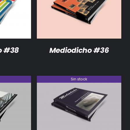
DETALLES
o #38
Mediodicho #36
Sin stock
DETALLES