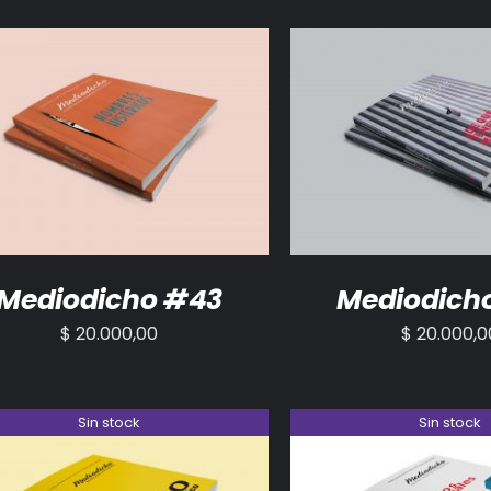
ADIR AL CARRITO
/
DETALLES
AÑADIR AL CARRITO
Mediodicho #43
Mediodich
$
20.000,00
$
20.000,0
Sin stock
Sin stock