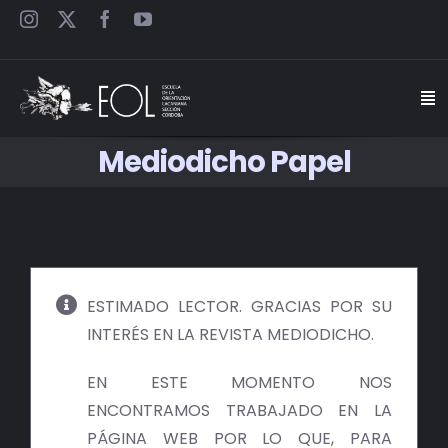
Saltar
al
contenido
Togg
Navi
Mediodicho Papel
INICIO
ESCUELA
SEMINARIOS
ESTIMADO LECTOR. GRACIAS POR SU
INTERÉS EN LA REVISTA MEDIODICHO.
JORNADAS
EN ESTE MOMENTO NOS
CARTELES
ENCONTRAMOS TRABAJADO EN LA
PÁGINA WEB POR LO QUE, PARA