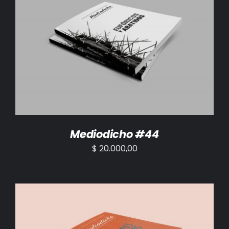
AÑADIR AL CARRITO
/
DETALLES
Mediodicho #44
$
20.000,00