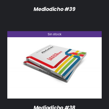
Mediodicho #39
Sin stock
DETALLES
Mediodicho #38