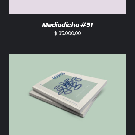
Mediodicho #51
$
35.000,00
AÑADIR AL CARRITO
/
DETALLES