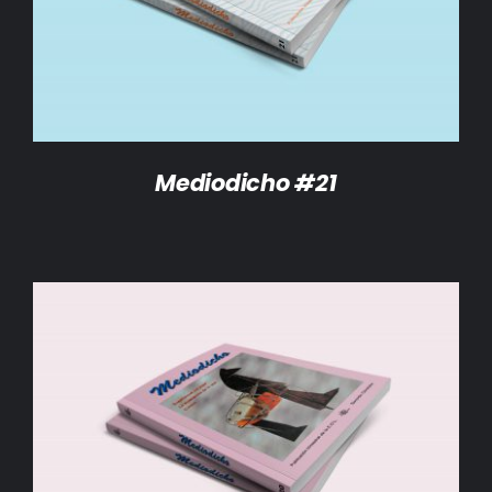
Mediodicho #21
AÑADIR AL CARRITO
/
DETALLES