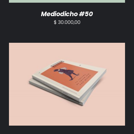
Mediodicho #50
$
30.000,00
AÑADIR AL CARRITO
/
DETALLES