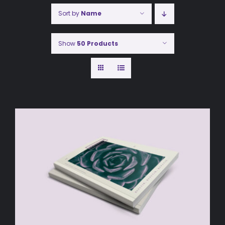
Sort by
Name
Show
50 Products
AÑADIR AL CARRITO
/
DETALLES