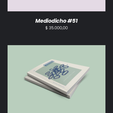
Mediodicho #51
$
35.000,00
AÑADIR AL CARRITO
/
DETALLES