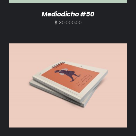
Mediodicho #50
$
30.000,00
AÑADIR AL CARRITO
/
DETALLES