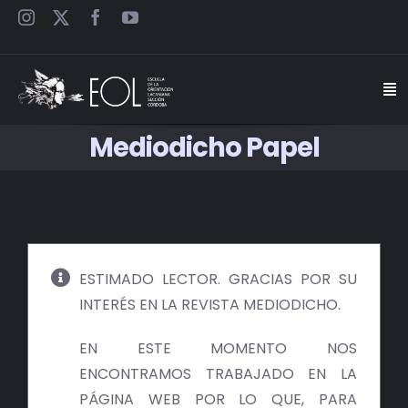
Saltar
al
contenido
Togg
Navi
Mediodicho Papel
INICIO
ESCUELA
SEMINARIOS
ESTIMADO LECTOR. GRACIAS POR SU
INTERÉS EN LA REVISTA MEDIODICHO.
JORNADAS
EN ESTE MOMENTO NOS
CARTELES
ENCONTRAMOS TRABAJADO EN LA
PÁGINA WEB POR LO QUE, PARA