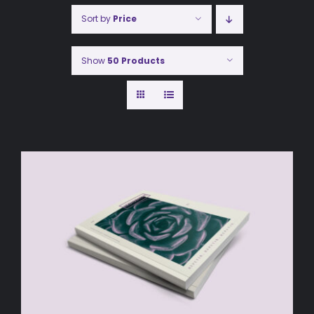
Sort by
Price
Show
50 Products
AÑADIR AL CARRITO
/
DETALLES