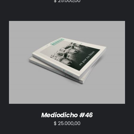
$
25.000,00
AÑADIR AL CARRITO
/
DETALLES
Mediodicho #46
$
25.000,00