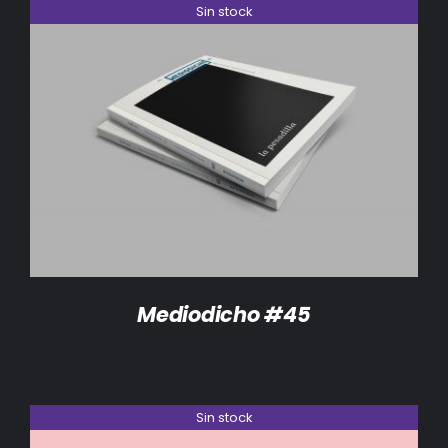
Sin stock
DETALLES
Mediodicho #45
Sin stock