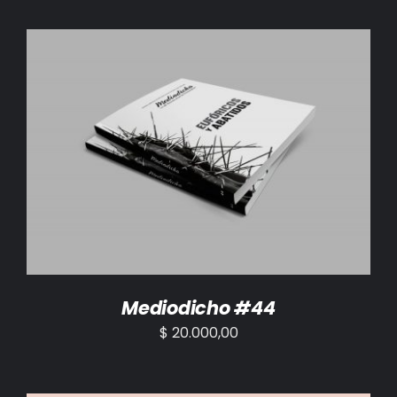
AÑADIR AL CARRITO
/
DETALLES
Mediodicho #44
$
20.000,00