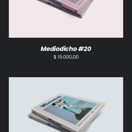
Mediodicho #20
$
15.000,00
AÑADIR AL CARRITO
/
DETALLES