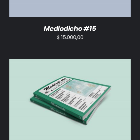
Mediodicho #15
$
15.000,00
AÑADIR AL CARRITO
/
DETALLES