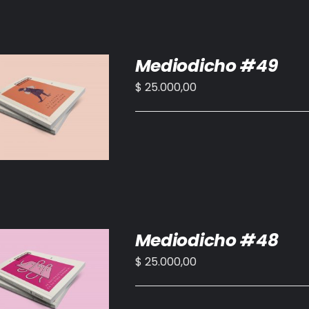
Mediodicho #49
$
25.000,00
IR AL CARRITO
/
DETALLES
Mediodicho #48
$
25.000,00
IR AL CARRITO
/
DETALLES