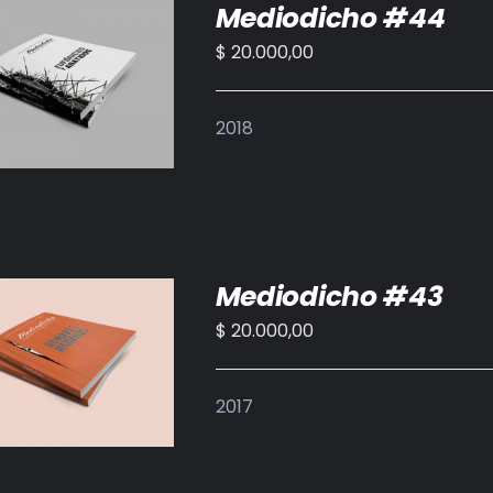
Mediodicho #44
$
20.000,00
IR AL CARRITO
/
DETALLES
2018
Mediodicho #43
$
20.000,00
IR AL CARRITO
/
DETALLES
2017