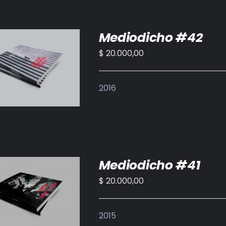
Mediodicho #42
$
20.000,00
IR AL CARRITO
/
DETALLES
2016
Mediodicho #41
$
20.000,00
IR AL CARRITO
/
DETALLES
2015