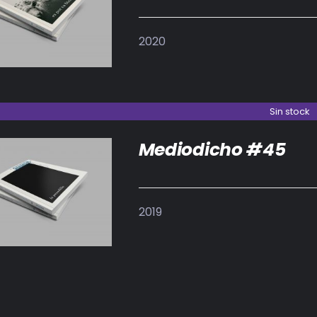
IR AL CARRITO
/
DETALLES
2020
Sin stock
Mediodicho #45
DETALLES
2019