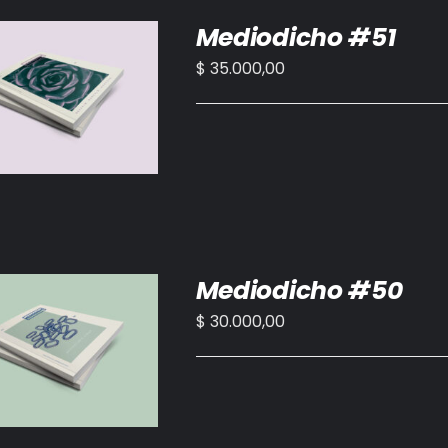
Mediodicho #51
$
35.000,00
IR AL CARRITO
/
DETALLES
Mediodicho #50
$
30.000,00
IR AL CARRITO
/
DETALLES