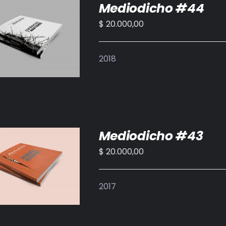
Mediodicho #44
$
20.000,00
IR AL CARRITO
/
DETALLES
2018
Mediodicho #43
$
20.000,00
IR AL CARRITO
/
DETALLES
2017