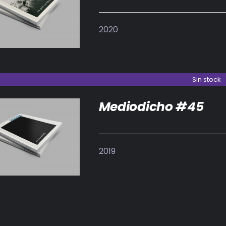
IR AL CARRITO
/
DETALLES
2020
Sin stock
Mediodicho #45
DETALLES
2019