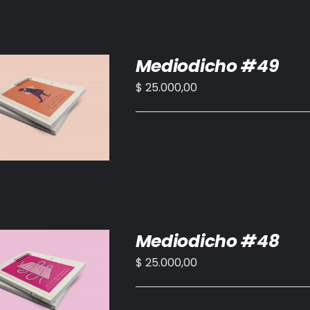
Mediodicho #49
$
25.000,00
IR AL CARRITO
/
DETALLES
Mediodicho #48
$
25.000,00
IR AL CARRITO
/
DETALLES