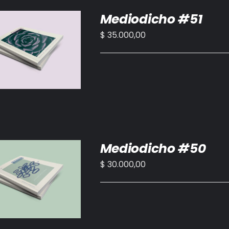
Mediodicho #51
$
35.000,00
IR AL CARRITO
/
DETALLES
Mediodicho #50
$
30.000,00
IR AL CARRITO
/
DETALLES