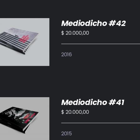
Mediodicho #42
$
20.000,00
IR AL CARRITO
/
DETALLES
2016
Mediodicho #41
$
20.000,00
IR AL CARRITO
/
DETALLES
2015