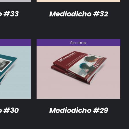
o #33
Mediodicho #32
Sin stock
DETALLES
o #30
Mediodicho #29