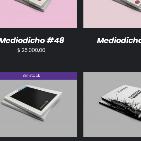
Mediodicho #48
Mediodich
$
25.000,00
Sin stock
DETALLES
AÑADIR AL CARRITO