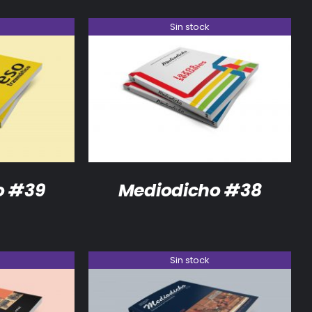
Sin stock
DETALLES
o #39
Mediodicho #38
Sin stock