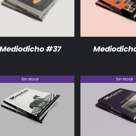
DETALLES
DETALLES
Mediodicho #37
Mediodich
Sin stock
Sin stock
DETALLES
DETALLES