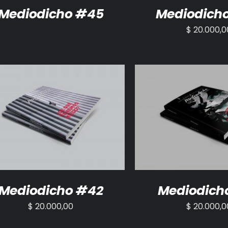
Mediodicho #45
Mediodich
$
20.000,0
ADIR AL CARRITO
/
DETALLES
AÑADIR AL CARRITO
Mediodicho #42
Mediodich
$
20.000,00
$
20.000,0