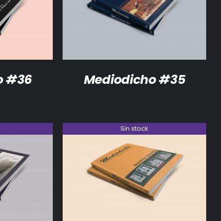
DETALLES
o #36
Mediodicho #35
Sin stock
DETALLES