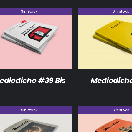
Sin stock
Sin stock
DETALLES
DETALLES
ediodicho #39 Bis
Mediodich
Sin stock
Sin stock