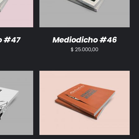
o #47
Mediodicho #46
$
25.000,00
/
DETALLES
AÑADIR AL CARRITO
/
DETALLES