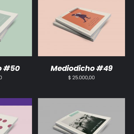
/
DETALLES
AÑADIR AL CARRITO
/
DETALLES
o #50
Mediodicho #49
0
$
25.000,00
AÑADIR AL CARRITO
/
DETALLES