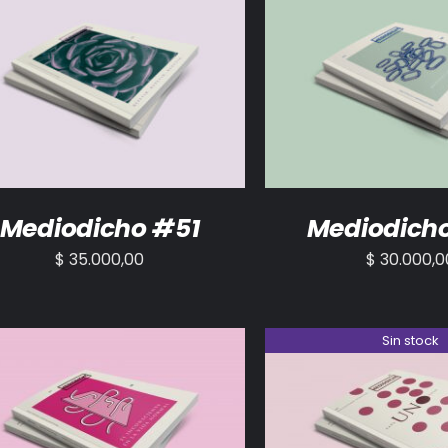
ADIR AL CARRITO
/
DETALLES
AÑADIR AL CARRITO
Mediodicho #51
Mediodich
$
35.000,00
$
30.000,0
Sin stock
ADIR AL CARRITO
/
DETALLES
DETALLES