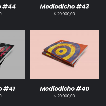
o #44
Mediodicho #43
0
$
20.000,00
/
DETALLES
AÑADIR AL CARRITO
/
DETALLES
o #41
Mediodicho #40
0
$
20.000,00