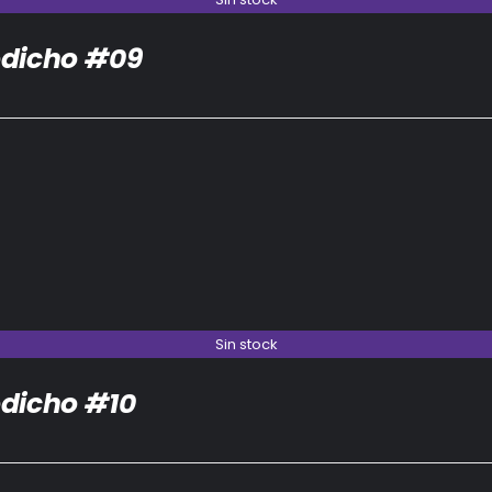
dicho #09
Sin stock
dicho #10