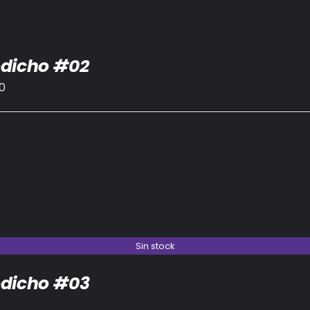
dicho #02
0
Sin stock
dicho #03