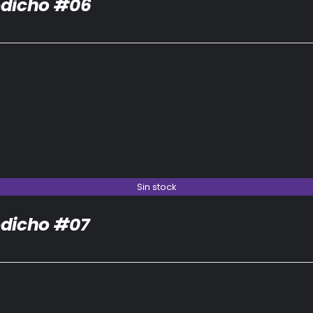
dicho #06
Sin stock
dicho #07