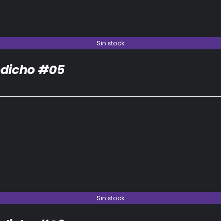
Sin stock
dicho #05
Sin stock