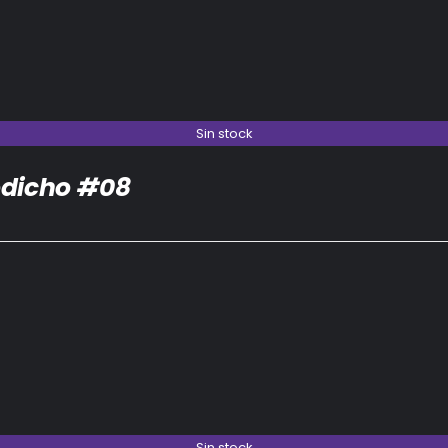
Sin stock
dicho #08
Sin stock