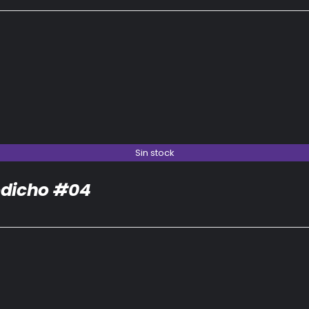
Sin stock
dicho #04