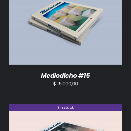
AÑADIR AL CARRITO
/
DETALLES
Mediodicho #15
$
15.000,00
Sin stock