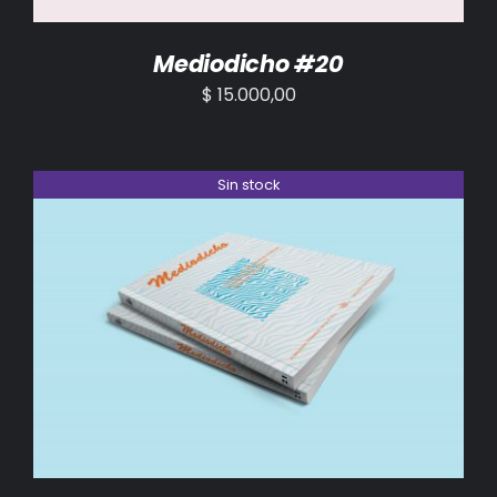
Mediodicho #20
$
15.000,00
Sin stock
DETALLES