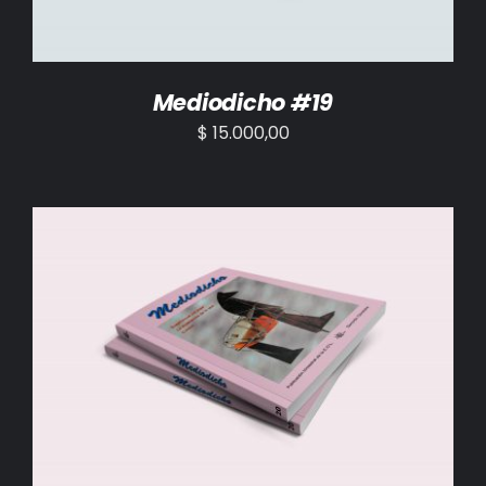
Mediodicho #19
$
15.000,00
AÑADIR AL CARRITO
/
DETALLES