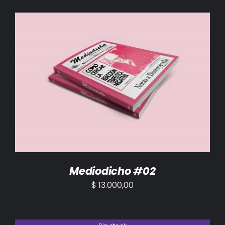
AÑADIR AL CARRITO
/
DETALLES
Mediodicho #02
$
13.000,00