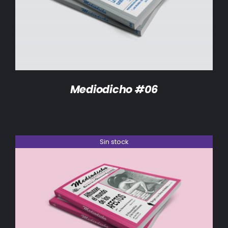
DETALLES
Mediodicho #06
Sin stock
DETALLES