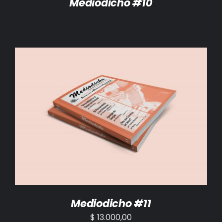
Mediodicho #10
AÑADIR AL CARRITO
/
DETALLES
Mediodicho #11
$
13.000,00