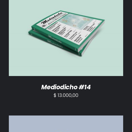
AÑADIR AL CARRITO
/
DETALLES
Mediodicho #14
$
13.000,00