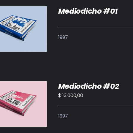
Mediodicho #01
DETALLES
1997
Mediodicho #02
$
13.000,00
IR AL CARRITO
/
DETALLES
1997