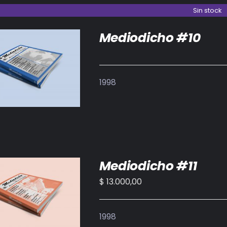
Sin stock
Mediodicho #10
DETALLES
1998
Mediodicho #11
$
13.000,00
IR AL CARRITO
/
DETALLES
1998