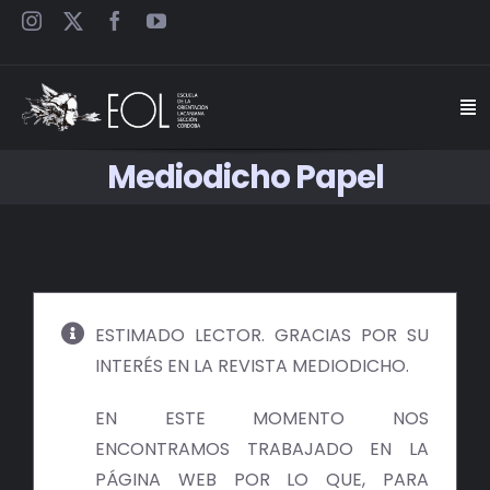
Saltar
al
contenido
Togg
Navi
Mediodicho Papel
INICIO
ESCUELA
SEMINARIOS
ESTIMADO LECTOR. GRACIAS POR SU
INTERÉS EN LA REVISTA MEDIODICHO.
JORNADAS
EN ESTE MOMENTO NOS
CARTELES
ENCONTRAMOS TRABAJADO EN LA
PÁGINA WEB POR LO QUE, PARA