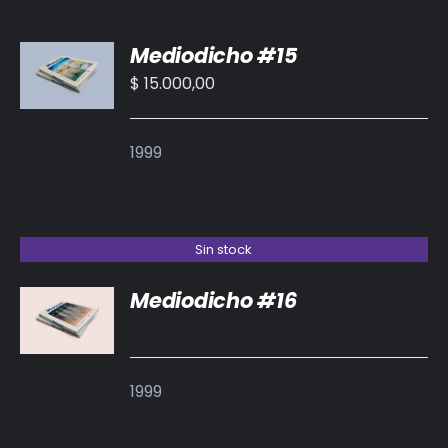
AÑADIR
Mediodicho #15
AL
CARRITO
$
15.000,00
/
DETALLES
1999
Sin stock
Mediodicho #16
DETALLES
1999