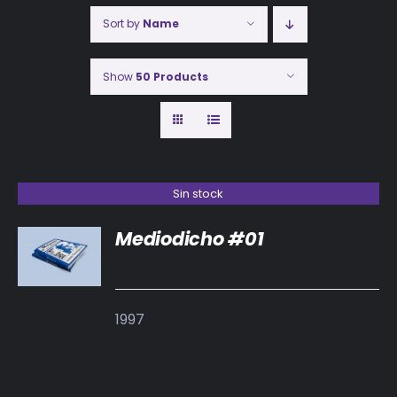
Sort by
Name
Show
50 Products
Sin stock
Mediodicho #01
DETALLES
1997