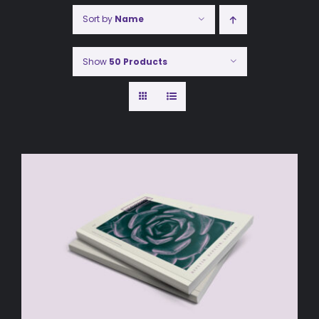
Sort by
Name
Show
50 Products
AÑADIR AL CARRITO
/
DETALLES