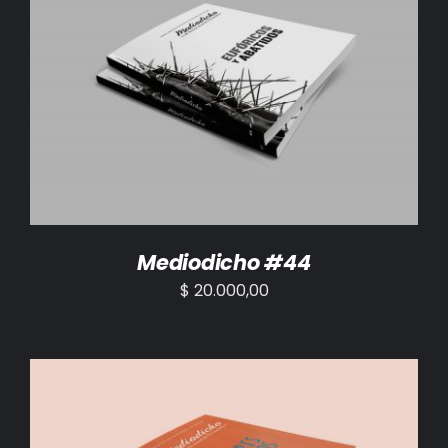
AÑADIR AL CARRITO
/
DETALLES
Mediodicho #44
$
20.000,00