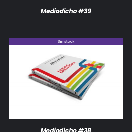
Mediodicho #39
Sin stock
DETALLES
Mediodicho #38