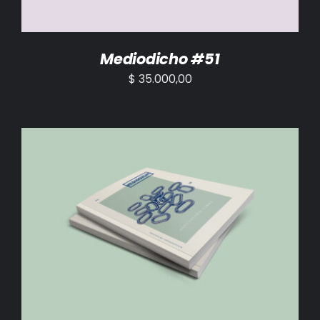
Mediodicho #51
$
35.000,00
AÑADIR AL CARRITO
/
DETALLES