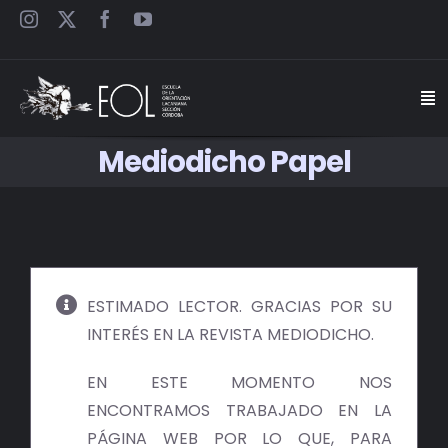
Saltar
al
contenido
Togg
Navi
Mediodicho Papel
INICIO
ESCUELA
SEMINARIOS
ESTIMADO LECTOR. GRACIAS POR SU
INTERÉS EN LA REVISTA MEDIODICHO.
JORNADAS
EN ESTE MOMENTO NOS
CARTELES
ENCONTRAMOS TRABAJADO EN LA
PÁGINA WEB POR LO QUE, PARA