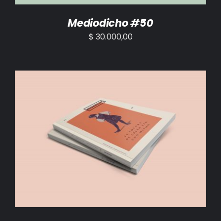
Mediodicho #50
$
30.000,00
AÑADIR AL CARRITO
/
DETALLES