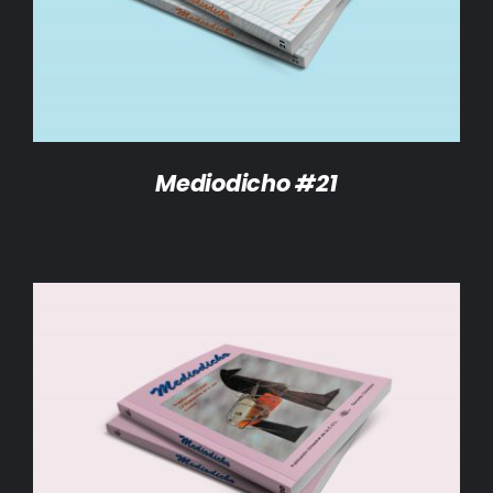
Mediodicho #21
AÑADIR AL CARRITO
/
DETALLES