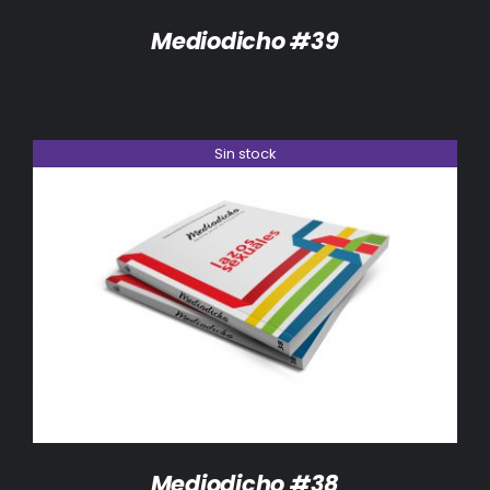
Mediodicho #39
Sin stock
DETALLES
Mediodicho #38