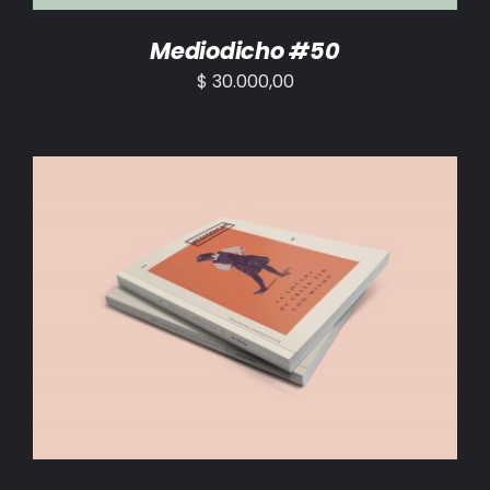
Mediodicho #50
$
30.000,00
AÑADIR AL CARRITO
/
DETALLES