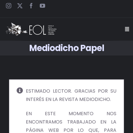
Saltar
al
contenido
Togg
Navi
Mediodicho Papel
INICIO
ESCUELA
SEMINARIOS
ESTIMADO LECTOR. GRACIAS POR SU
INTERÉS EN LA REVISTA MEDIODICHO.
JORNADAS
EN ESTE MOMENTO NOS
CARTELES
ENCONTRAMOS TRABAJADO EN LA
PÁGINA WEB POR LO QUE, PARA