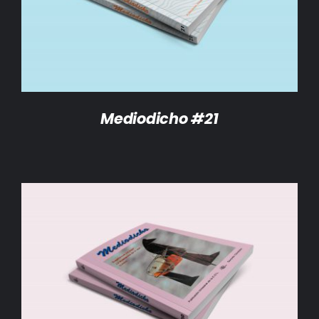
Mediodicho #21
AÑADIR AL CARRITO
/
DETALLES