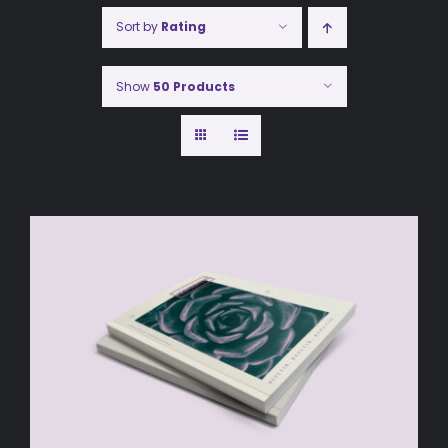
Sort by
Rating
Show
50 Products
AÑADIR AL CARRITO
/
DETALLES