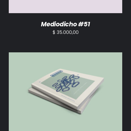
Mediodicho #51
$
35.000,00
AÑADIR AL CARRITO
/
DETALLES