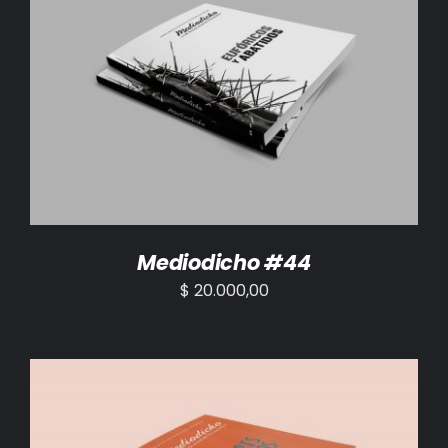
AÑADIR AL CARRITO
/
DETALLES
Mediodicho #44
$
20.000,00