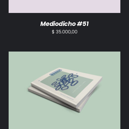
Mediodicho #51
$
35.000,00
AÑADIR AL CARRITO
/
DETALLES