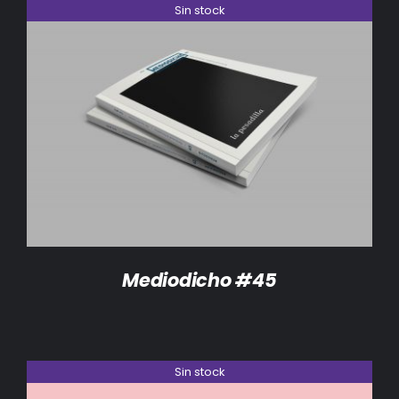
Sin stock
DETALLES
Mediodicho #45
Sin stock