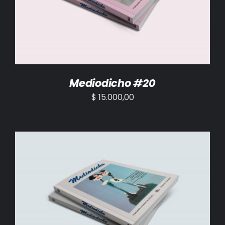
Mediodicho #20
$
15.000,00
AÑADIR AL CARRITO
/
DETALLES