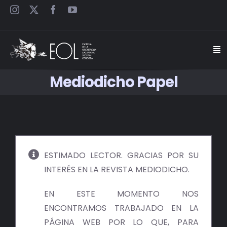
Saltar
al
contenido
Togg
Navi
Mediodicho Papel
INICIO
ESCUELA
SEMINARIOS
ESTIMADO LECTOR. GRACIAS POR SU
INTERÉS EN LA REVISTA MEDIODICHO.
JORNADAS
EN ESTE MOMENTO NOS
CARTELES
ENCONTRAMOS TRABAJADO EN LA
PÁGINA WEB POR LO QUE, PARA