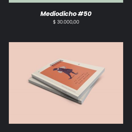
Mediodicho #50
$
30.000,00
AÑADIR AL CARRITO
/
DETALLES