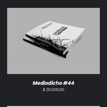
AÑADIR AL CARRITO
/
DETALLES
Mediodicho #44
$
20.000,00