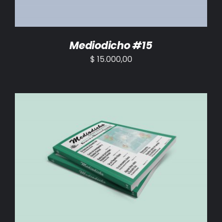
Mediodicho #15
$
15.000,00
AÑADIR AL CARRITO
/
DETALLES