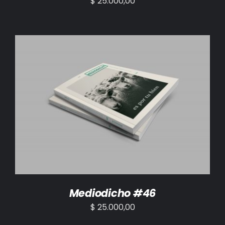
$
25.000,00
AÑADIR AL CARRITO
/
DETALLES
Mediodicho #46
$
25.000,00