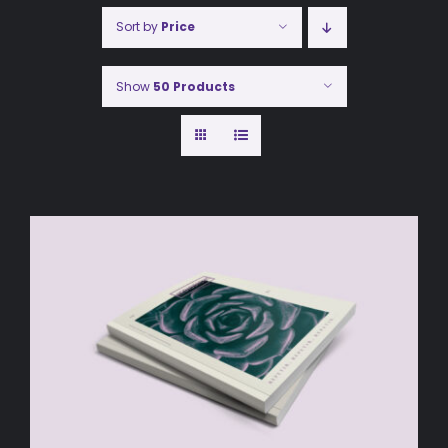
Sort by
Price
Show
50 Products
AÑADIR AL CARRITO
/
DETALLES