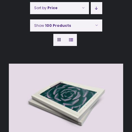
Sort by
Price
Show
100 Products
AÑADIR AL CARRITO
/
DETALLES