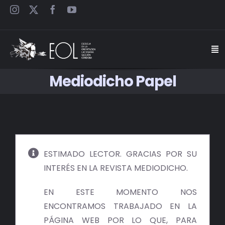
Saltar
al
contenido
Togg
Navi
Mediodicho Papel
INICIO
ESCUELA
SEMINARIOS
ESTIMADO LECTOR. GRACIAS POR SU
INTERÉS EN LA REVISTA MEDIODICHO.
JORNADAS
EN ESTE MOMENTO NOS
CARTELES
ENCONTRAMOS TRABAJADO EN LA
PÁGINA WEB POR LO QUE, PARA