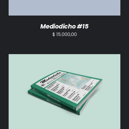
Mediodicho #15
$
15.000,00
AÑADIR AL CARRITO
/
DETALLES