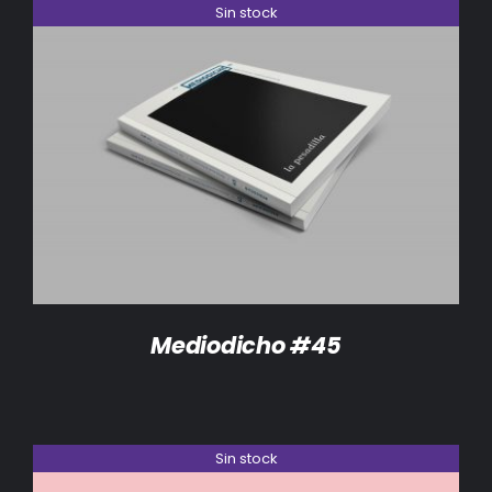
Sin stock
DETALLES
Mediodicho #45
Sin stock