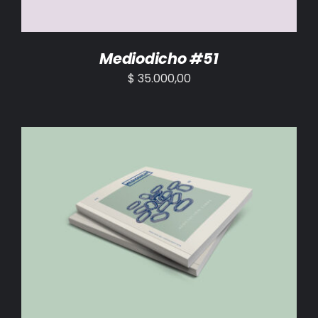
Mediodicho #51
$
35.000,00
AÑADIR AL CARRITO
/
DETALLES