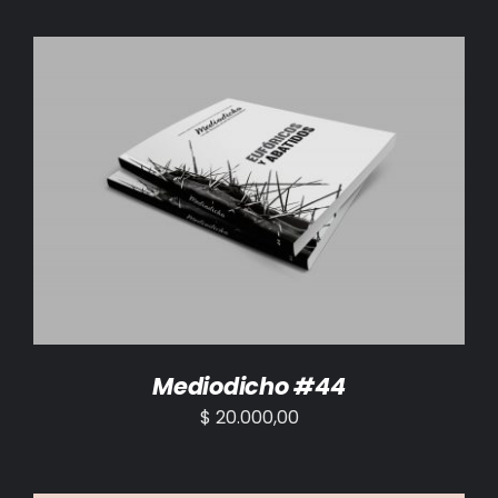
AÑADIR AL CARRITO
/
DETALLES
Mediodicho #44
$
20.000,00