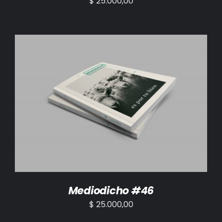
$
25.000,00
AÑADIR AL CARRITO
/
DETALLES
Mediodicho #46
$
25.000,00