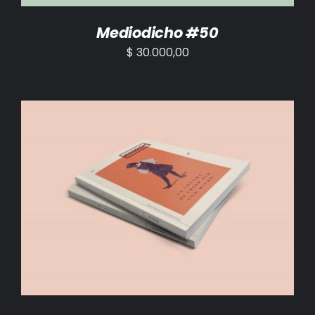
Mediodicho #50
$
30.000,00
AÑADIR AL CARRITO
/
DETALLES