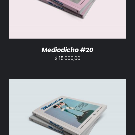
Mediodicho #20
$
15.000,00
AÑADIR AL CARRITO
/
DETALLES