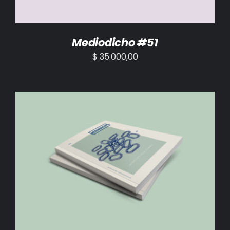
Mediodicho #51
$
35.000,00
AÑADIR AL CARRITO
/
DETALLES