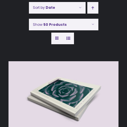
Sort by
Date
Show
50 Products
AÑADIR AL CARRITO
/
DETALLES