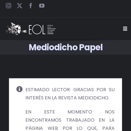
Saltar
al
contenido
Togg
Navi
Mediodicho Papel
INICIO
ESCUELA
SEMINARIOS
ESTIMADO LECTOR. GRACIAS POR SU
INTERÉS EN LA REVISTA MEDIODICHO.
JORNADAS
EN ESTE MOMENTO NOS
CARTELES
ENCONTRAMOS TRABAJADO EN LA
PÁGINA WEB POR LO QUE, PARA