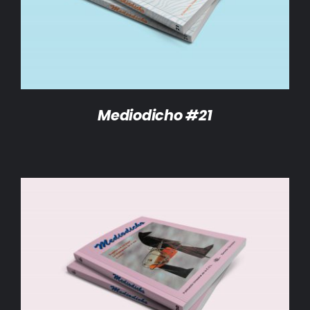
Mediodicho #21
AÑADIR AL CARRITO
/
DETALLES