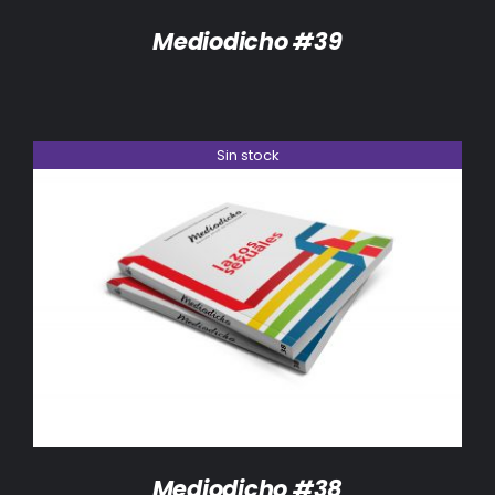
Mediodicho #39
Sin stock
DETALLES
Mediodicho #38