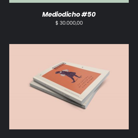
Mediodicho #50
$
30.000,00
AÑADIR AL CARRITO
/
DETALLES