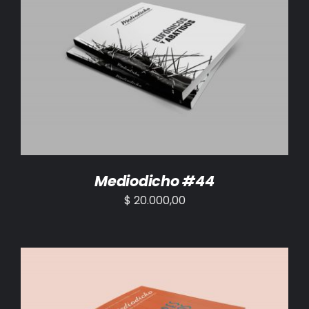
AÑADIR AL CARRITO
/
DETALLES
Mediodicho #44
$
20.000,00