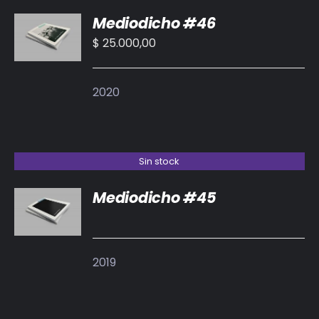
AÑADIR
Mediodicho #46
AL
CARRITO
$
25.000,00
/
DETALLES
2020
Sin stock
Mediodicho #45
DETALLES
2019