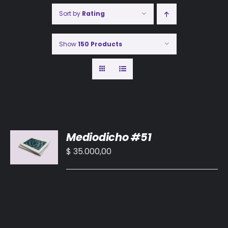
Sort by
Rating
Show
150 Products
AÑADIR
Mediodicho #51
AL
CARRITO
$
35.000,00
/
DETALLES