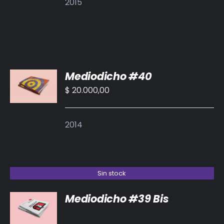
2015
AÑADIR
Mediodicho #40
AL
CARRITO
$
20.000,00
/
DETALLES
2014
Sin stock
Mediodicho #39 Bis
DETALLES