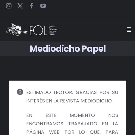
Saltar
al
contenido
Togg
Navi
Mediodicho Papel
INICIO
ESCUELA
SEMINARIOS
ESTIMADO LECTOR. GRACIAS POR SU
INTERÉS EN LA REVISTA MEDIODICHO.
JORNADAS
EN ESTE MOMENTO NOS
CARTELES
ENCONTRAMOS TRABAJADO EN LA
PÁGINA WEB POR LO QUE, PARA