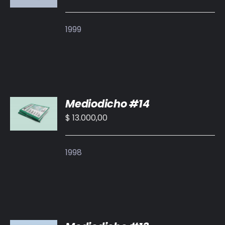
/
DETALLES
1999
AÑADIR
Mediodicho #14
AL
CARRITO
$
13.000,00
/
DETALLES
1998
AÑADIR