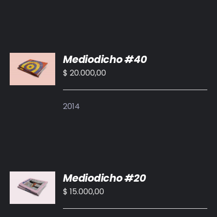
AÑADIR
Mediodicho #40
AL
CARRITO
$
20.000,00
/
DETALLES
2014
AÑADIR
Mediodicho #20
AL
CARRITO
$
15.000,00
/
DETALLES