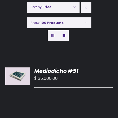
Sort by
Price
Show
100 Products
AÑADIR
Mediodicho #51
AL
CARRITO
$
35.000,00
/
DETALLES