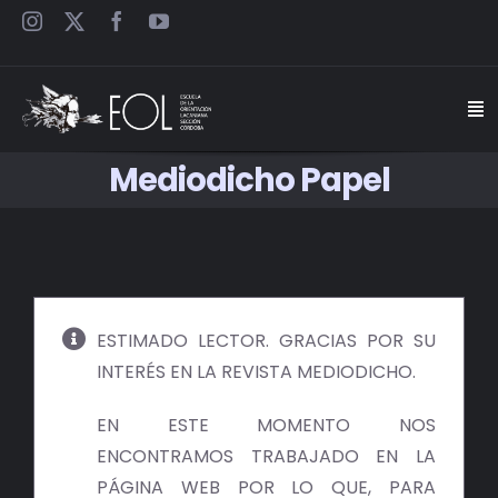
Saltar
al
contenido
Togg
Navi
Mediodicho Papel
INICIO
ESCUELA
SEMINARIOS
ESTIMADO LECTOR. GRACIAS POR SU
INTERÉS EN LA REVISTA MEDIODICHO.
JORNADAS
EN ESTE MOMENTO NOS
CARTELES
ENCONTRAMOS TRABAJADO EN LA
PÁGINA WEB POR LO QUE, PARA