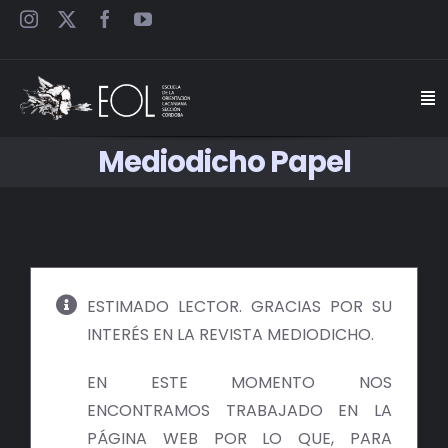
Saltar
al
contenido
Togg
Navi
Mediodicho Papel
INICIO
ESCUELA
SEMINARIOS
ESTIMADO LECTOR. GRACIAS POR SU
INTERÉS EN LA REVISTA MEDIODICHO.
JORNADAS
EN ESTE MOMENTO NOS
CARTELES
ENCONTRAMOS TRABAJADO EN LA
PÁGINA WEB POR LO QUE, PARA