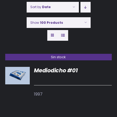
Sort by
Date
Show
100 Products
Sin stock
Mediodicho #01
DETALLES
1997