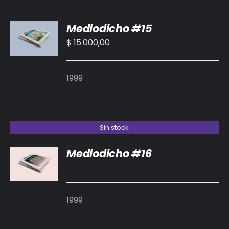
AÑADIR
Mediodicho #15
AL
CARRITO
$
15.000,00
/
DETALLES
1999
Sin stock
Mediodicho #16
DETALLES
1999