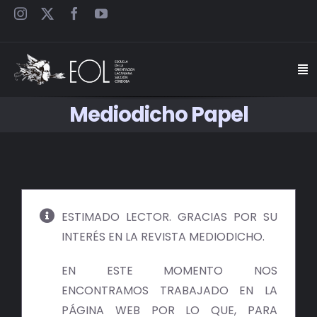
Saltar
al
contenido
Togg
Navi
Mediodicho Papel
INICIO
ESCUELA
SEMINARIOS
ESTIMADO LECTOR. GRACIAS POR SU
INTERÉS EN LA REVISTA MEDIODICHO.
JORNADAS
EN ESTE MOMENTO NOS
CARTELES
ENCONTRAMOS TRABAJADO EN LA
PÁGINA WEB POR LO QUE, PARA