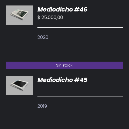
AÑADIR
Mediodicho #46
AL
CARRITO
$
25.000,00
/
DETALLES
2020
Sin stock
Mediodicho #45
DETALLES
2019