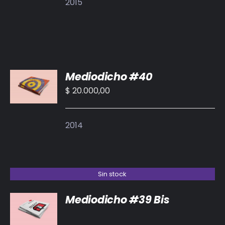
2015
AÑADIR
Mediodicho #40
AL
CARRITO
$
20.000,00
/
DETALLES
2014
Sin stock
Mediodicho #39 Bis
DETALLES