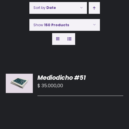
Sort by
Date
Show
150 Products
AÑADIR
Mediodicho #51
AL
CARRITO
$
35.000,00
/
DETALLES