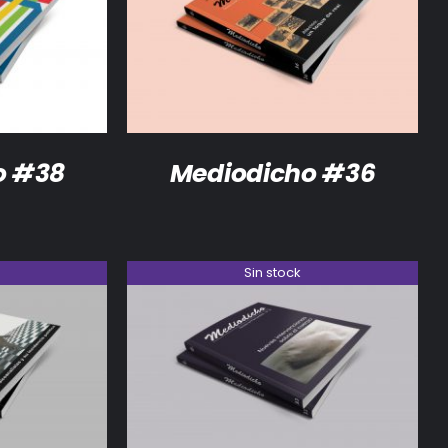
DETALLES
o #38
Mediodicho #36
Sin stock
DETALLES