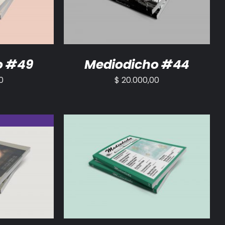
o #49
Mediodicho #44
0
$
20.000,00
AÑADIR AL CARRITO
/
DETALLES