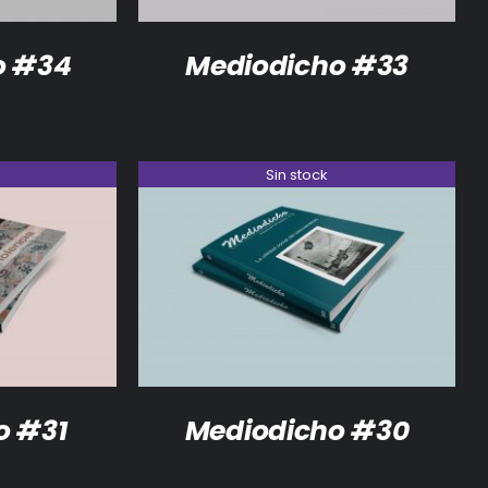
o #34
Mediodicho #33
Sin stock
DETALLES
o #31
Mediodicho #30