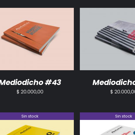
ADIR AL CARRITO
/
DETALLES
AÑADIR AL CARRITO
Mediodicho #43
Mediodich
$
20.000,00
$
20.000,0
Sin stock
Sin stock