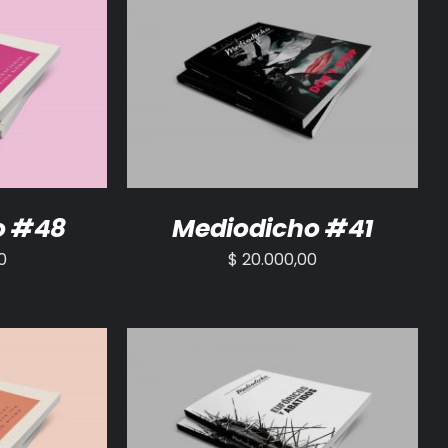
/
DETALLES
AÑADIR AL CARRITO
/
DETALLES
o #48
Mediodicho #41
0
$
20.000,00
/
DETALLES
AÑADIR AL CARRITO
/
DETALLES