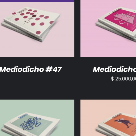
DETALLES
AÑADIR AL CARRITO
Mediodicho #47
Mediodich
$
25.000,0
ADIR AL CARRITO
/
DETALLES
AÑADIR AL CARRITO