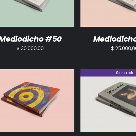
Mediodicho #50
Mediodich
$
30.000,00
$
25.000,0
Sin stock
ADIR AL CARRITO
/
DETALLES
DETALLES