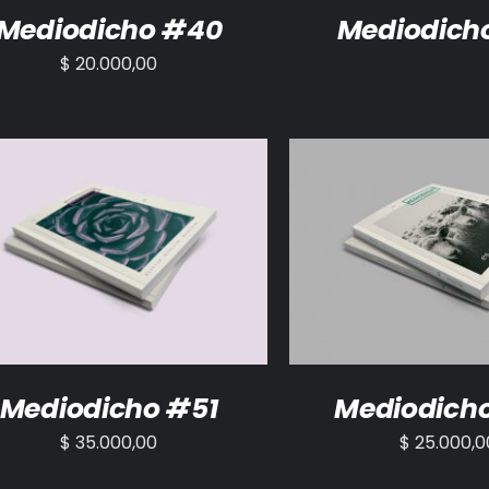
Mediodicho #40
Mediodich
$
20.000,00
ADIR AL CARRITO
/
DETALLES
AÑADIR AL CARRITO
Mediodicho #51
Mediodich
$
35.000,00
$
25.000,0