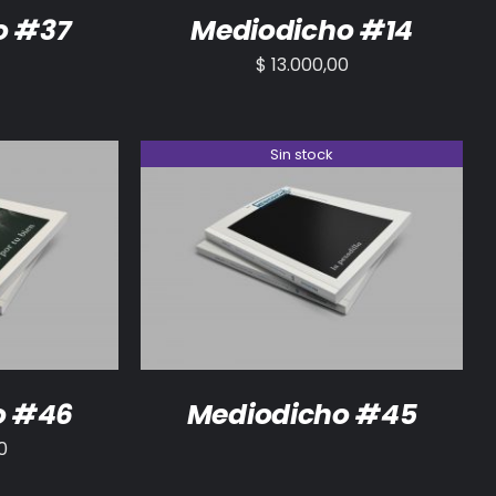
o #37
Mediodicho #14
$
13.000,00
Sin stock
/
DETALLES
DETALLES
o #46
Mediodicho #45
0