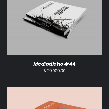
AÑADIR AL CARRITO
/
DETALLES
Mediodicho #44
$
20.000,00