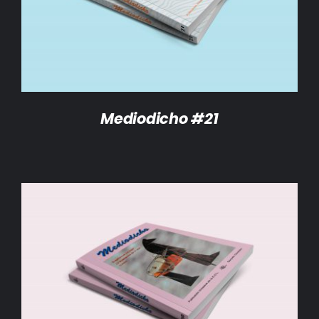
Mediodicho #21
AÑADIR AL CARRITO
/
DETALLES