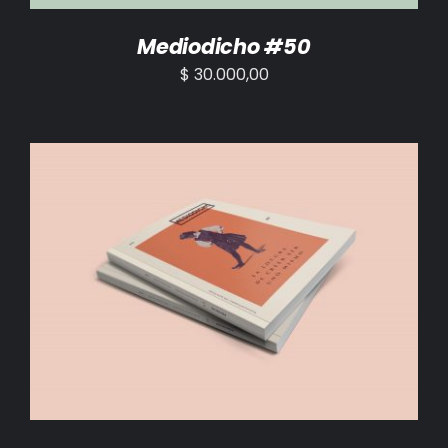
Mediodicho #50
$
30.000,00
AÑADIR AL CARRITO
/
DETALLES