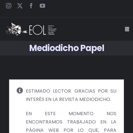
Saltar
al
contenido
Togg
Navi
Mediodicho Papel
INICIO
ESCUELA
SEMINARIOS
ESTIMADO LECTOR. GRACIAS POR SU
INTERÉS EN LA REVISTA MEDIODICHO.
JORNADAS
EN ESTE MOMENTO NOS
CARTELES
ENCONTRAMOS TRABAJADO EN LA
PÁGINA WEB POR LO QUE, PARA