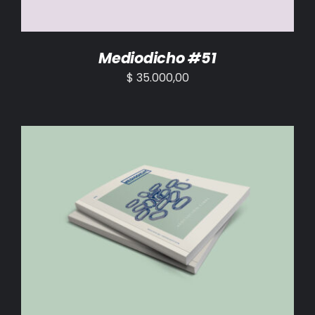
Mediodicho #51
$
35.000,00
AÑADIR AL CARRITO
/
DETALLES