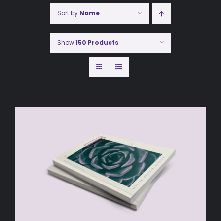
Sort by
Name
Show
150 Products
AÑADIR AL CARRITO
/
DETALLES