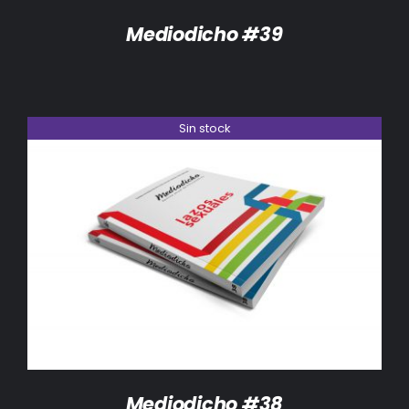
Mediodicho #39
Sin stock
DETALLES
Mediodicho #38