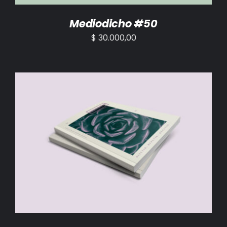
Mediodicho #50
$
30.000,00
AÑADIR AL CARRITO
/
DETALLES