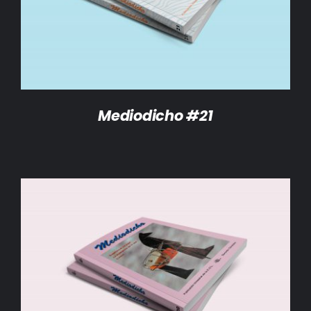
Mediodicho #21
AÑADIR AL CARRITO
/
DETALLES