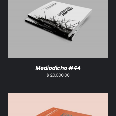
AÑADIR AL CARRITO
/
DETALLES
Mediodicho #44
$
20.000,00