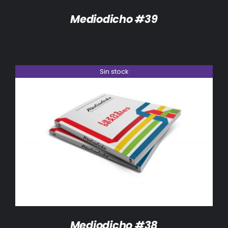
Mediodicho #39
Sin stock
DETALLES
Mediodicho #38