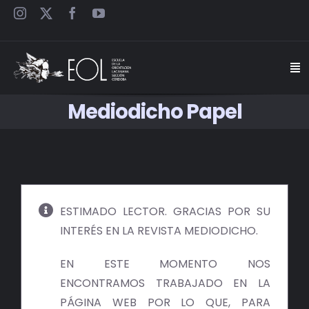
Saltar
al
contenido
Togg
Navi
Mediodicho Papel
INICIO
ESCUELA
SEMINARIOS
ESTIMADO LECTOR. GRACIAS POR SU
INTERÉS EN LA REVISTA MEDIODICHO.
JORNADAS
EN ESTE MOMENTO NOS
CARTELES
ENCONTRAMOS TRABAJADO EN LA
PÁGINA WEB POR LO QUE, PARA