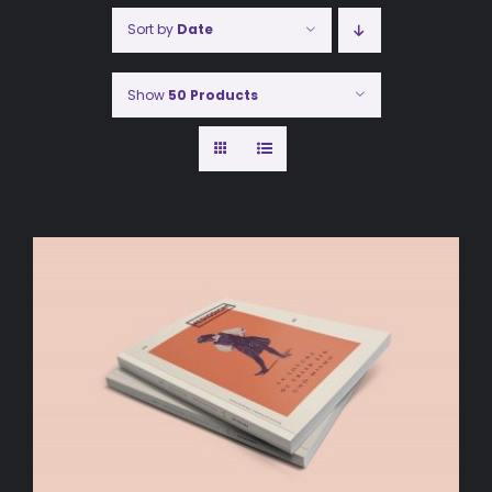
Sort by
Date
Show
50 Products
AÑADIR AL CARRITO
/
DETALLES