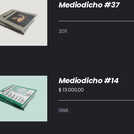
Mediodicho #37
DETALLES
2011
Mediodicho #14
$
13.000,00
IR AL CARRITO
/
DETALLES
1998