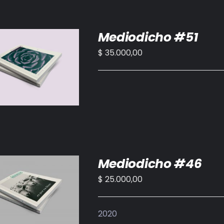
Mediodicho #51
$
35.000,00
IR AL CARRITO
/
DETALLES
Mediodicho #46
$
25.000,00
IR AL CARRITO
/
DETALLES
2020