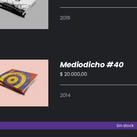
IR AL CARRITO
/
DETALLES
2018
Mediodicho #40
$
20.000,00
IR AL CARRITO
/
DETALLES
2014
Sin stock