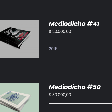
Mediodicho #41
$
20.000,00
IR AL CARRITO
/
DETALLES
2015
Mediodicho #50
$
30.000,00
IR AL CARRITO
/
DETALLES