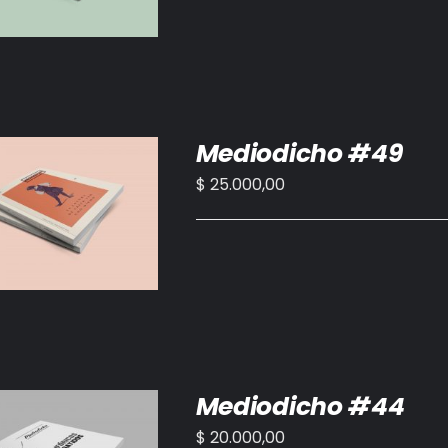
Mediodicho #49
$
25.000,00
IR AL CARRITO
/
DETALLES
Mediodicho #44
$
20.000,00