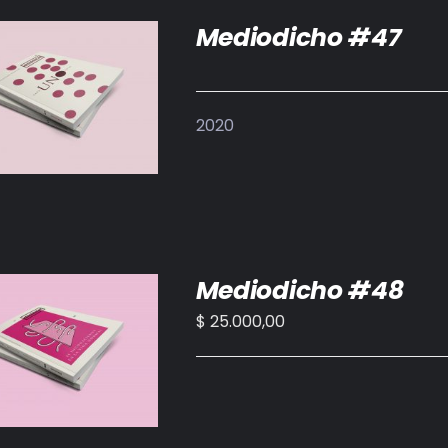
Mediodicho #47
DETALLES
2020
Mediodicho #48
$
25.000,00
IR AL CARRITO
/
DETALLES